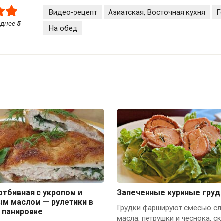
Видео-рецепт
Азиатская, Восточная кухня
Г
еднее
5
На обед
отбивная с укропом и
Запеченные куриные груд
ым маслом — рулетики в
Грудки фаршируют смесью сл
 панировке
масла, петрушки и чеснока, с