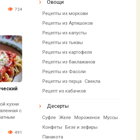
Овощи
0
724
Рецепты из моркови
Рецепты из Артишоков
Рецепты из капусты
Рецепты из тыквы
Рецепты из картофеля
Рецепты из баклажанов
Рецепты из Фасоли
Рецепты из перца
Свекла
ический
Рецепт из кабачков
ой кухни
Десерты
овленная с
матным
Суфле
Желе
Мороженое
Муссы
Конфеты
Безе и зефиры
3
491
Панакота