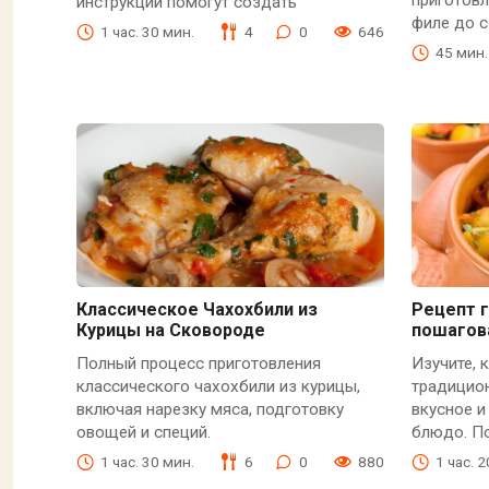
инструкции помогут создать
филе до с
1 час. 30 мин.
4
0
646
45 мин.
Классическое Чахохбили из
Рецепт г
Курицы на Сковороде
пошагов
Полный процесс приготовления
Изучите, 
классического чахохбили из курицы,
традицио
включая нарезку мяса, подготовку
вкусное и
овощей и специй.
блюдо. По
1 час. 30 мин.
6
0
880
1 час. 