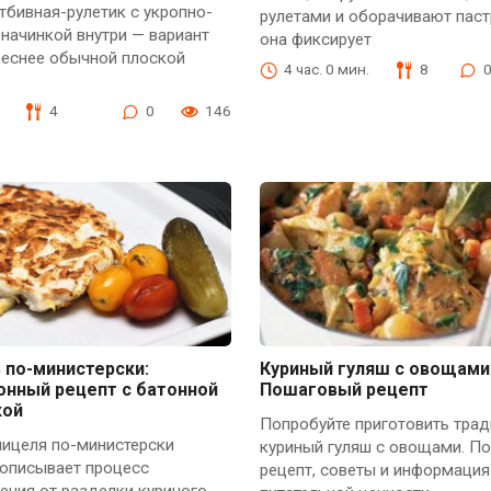
тбивная-рулетик с укропно-
рулетами и оборачивают пас
начинкой внутри — вариант
она фиксирует
реснее обычной плоской
4 час. 0 мин.
8
4
0
146
 по-министерски:
Куриный гуляш с овощами
онный рецепт с батонной
Пошаговый рецепт
кой
Попробуйте приготовить тра
ницеля по-министерски
куриный гуляш с овощами. П
 описывает процесс
рецепт, советы и информация
ения от разделки куриного