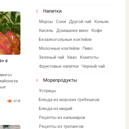
Напитки
Морсы
Соки
Другой чай
Коньяк
Кисель
Домашнее вино
Кофе
Безалкогольные коктейли
Молочные коктейли
Пиво
Зеленый чай
Квас
Компоты
о» с
Фруктовые напитки
Черный чай
минго»
Морепродукты
майонеза
вые
Устрицы
Блюда из морских гребешков
0
418
Блюда из мидий
Рецепты из кальмаров
Рецепты из трепангов