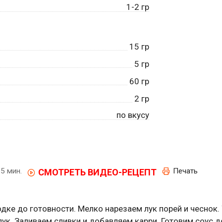
1-2 гр
15
гр
5
гр
60
гр
2
гр
по вкусу
5 мин.
Печать
СМОТРЕТЬ ВИДЕО-РЕЦЕПТ
дке до готовности. Мелко нарезаем лук порей и чеснок.
ук. Заливаем сливки и добавляем карри. Готовим соус д