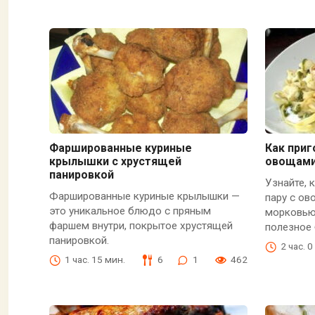
Фаршированные куриные
Как приг
крылышки с хрустящей
овощам
панировкой
Узнайте, 
Фаршированные куриные крылышки —
пару с ов
это уникальное блюдо с пряным
морковью
фаршем внутри, покрытое хрустящей
полезное 
панировкой.
2 час. 0
1 час. 15 мин.
6
1
462