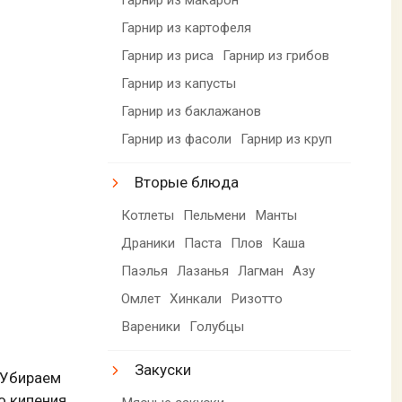
Гарнир из картофеля
Гарнир из риса
Гарнир из грибов
Гарнир из капусты
Гарнир из баклажанов
Гарнир из фасоли
Гарнир из круп
Вторые блюда
Котлеты
Пельмени
Манты
Драники
Паста
Плов
Каша
Паэлья
Лазанья
Лагман
Азу
Омлет
Хинкали
Ризотто
Вареники
Голубцы
Закуски
 Убираем
о кипения,