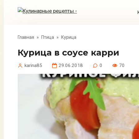
Перейти
к
контенту
Главная
»
Птица
»
Курица
Курица в соусе карри
karina85
29.06.2018
0
70