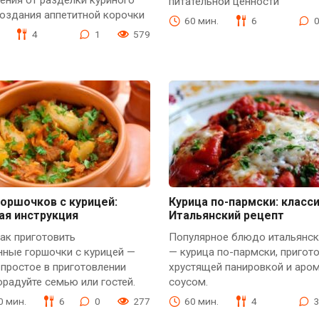
питательной ценности
оздания аппетитной корочки
60 мин.
6
4
1
579
оршочков с курицей:
Курица по-пармски: класс
ая инструкция
Итальянский рецепт
как приготовить
Популярное блюдо итальянск
нные горшочки с курицей —
— курица по-пармски, пригот
 простое в приготовлении
хрустящей панировкой и аро
радуйте семью или гостей.
соусом.
20 мин.
6
0
277
60 мин.
4