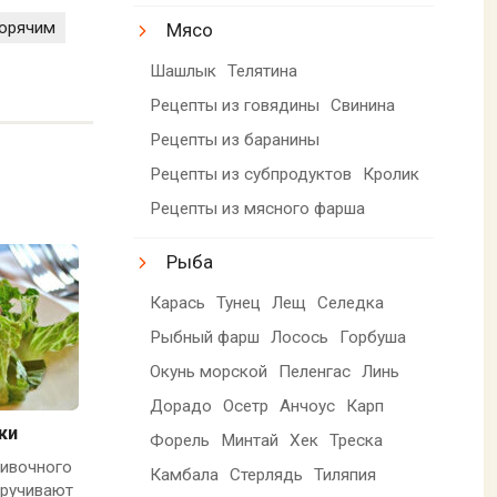
орячим
Мясо
Шашлык
Телятина
Рецепты из говядины
Свинина
Рецепты из баранины
Рецепты из субпродуктов
Кролик
Рецепты из мясного фарша
Рыба
Карась
Тунец
Лещ
Селедка
Рыбный фарш
Лосось
Горбуша
Окунь морской
Пеленгас
Линь
Дорадо
Осетр
Анчоус
Карп
ки
Форель
Минтай
Хек
Треска
ивочного
Камбала
Стерлядь
Тиляпия
кручивают