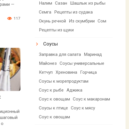
Налим
Сазан
Шашлык из рыбы
трами —
Семга
Рецепты из судака
0
117
Окунь речной
Из скумбрии
Сом
Рецепты из щуки
Соусы
Заправка для салата
Маринад
Майонез
Соусы универсальные
Кетчуп
Хреновина
Горчица
Соусы к морепродуктам
Соус к рыбе
Аджика
:
Соус к овощам
Соус к макаронам
Соусы к птице
Соус к мясу
диционный
Соус к овощам
ошаговый
 о