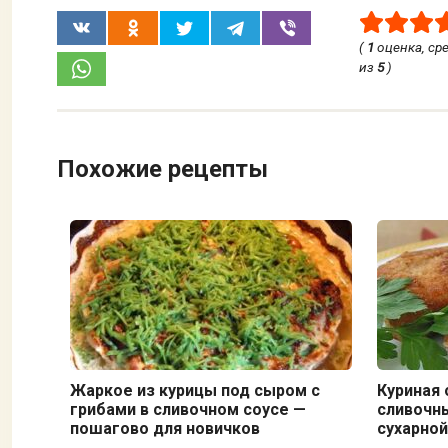
(
1
оценка, ср
из
5
)
Похожие рецепты
Жаркое из курицы под сыром с
Куриная 
грибами в сливочном соусе —
сливочн
пошагово для новичков
сухарной