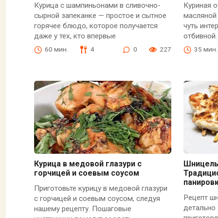
Курица с шампиньонами в сливочно-
Куриная о
сырной запеканке — простое и сытное
масляной 
горячее блюдо, которое получается
чуть инте
даже у тех, кто впервые
отбивной.
60 мин.
4
0
227
35 мин.
Курица в медовой глазури с
Шницель
горчицей и соевым соусом
Традици
паниров
Приготовьте курицу в медовой глазури
Рецепт ш
с горчицей и соевым соусом, следуя
детально
нашему рецепту. Пошаговые
приготовл