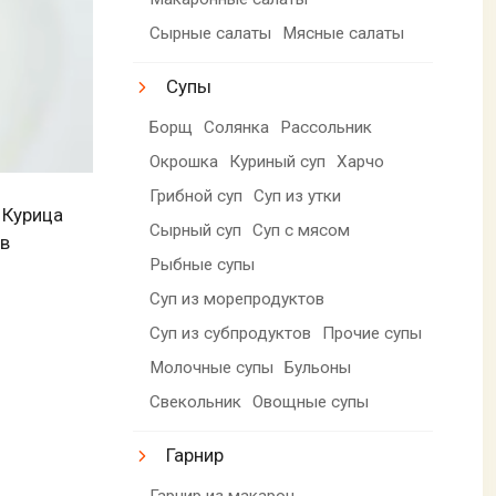
Сырные салаты
Мясные салаты
Супы
Борщ
Солянка
Рассольник
Окрошка
Куриный суп
Харчо
Грибной суп
Суп из утки
 Курица
Сырный суп
Суп с мясом
 в
Рыбные супы
Суп из морепродуктов
Суп из субпродуктов
Прочие супы
Молочные супы
Бульоны
Свекольник
Овощные супы
Гарнир
Гарнир из макарон