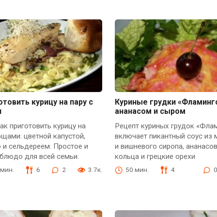
отовить курицу на пару с
Куриные грудки «Фламинг
и
ананасом и сыром
как приготовить курицу на
Рецепт куриных грудок «Фла
ощами: цветной капустой,
включает пикантный соус из 
 и сельдереем. Простое и
и вишневого сиропа, ананасо
блюдо для всей семьи.
кольца и грецкие орехи
 мин.
6
2
3.7к.
50 мин.
4