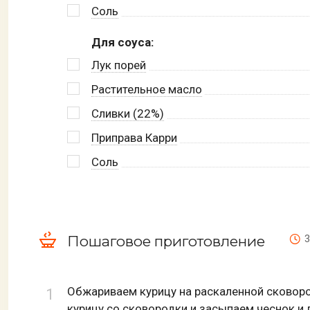
Соль
Для соуса:
Лук порей
Растительное масло
Сливки (22%)
Приправа Карри
Соль
Пошаговое приготовление
3
Обжариваем курицу на раскаленной сковоро
курицу со сковородки и засыпаем чеснок и л