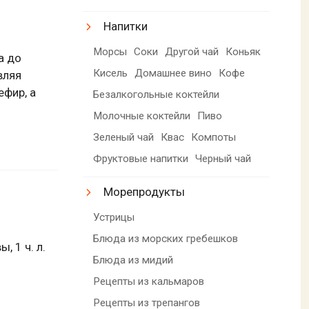
Напитки
Морсы
Соки
Другой чай
Коньяк
а до
Кисель
Домашнее вино
Кофе
вляя
ефир, а
Безалкогольные коктейли
Молочные коктейли
Пиво
Зеленый чай
Квас
Компоты
Фруктовые напитки
Черный чай
Морепродукты
Устрицы
Блюда из морских гребешков
, 1 ч. л.
Блюда из мидий
Рецепты из кальмаров
Рецепты из трепангов