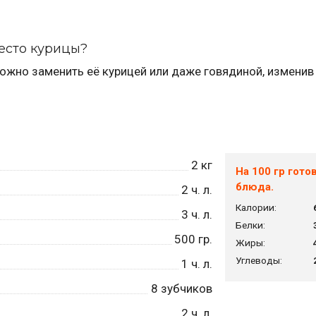
место курицы?
можно заменить её курицей или даже говядиной, изменив
2
кг
На 100 гр гото
блюда.
2
ч. л.
Калории:
3
ч. л.
Белки:
500
гр.
Жиры:
Углеводы:
1
ч. л.
8
зубчиков
2
ч. л.