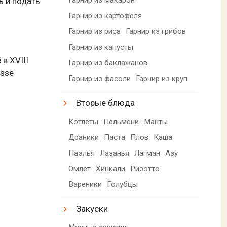
ь и подать
Гарнир из картофеля
Гарнир из риса
Гарнир из грибов
Гарнир из капусты
в XVIII
Гарнир из баклажанов
usse
Гарнир из фасоли
Гарнир из круп
Вторые блюда
Котлеты
Пельмени
Манты
Драники
Паста
Плов
Каша
Паэлья
Лазанья
Лагман
Азу
Омлет
Хинкали
Ризотто
Вареники
Голубцы
Закуски