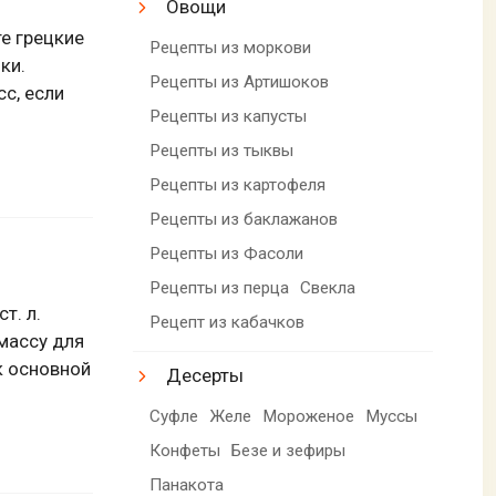
Овощи
те грецкие
Рецепты из моркови
ки.
Рецепты из Артишоков
с, если
Рецепты из капусты
Рецепты из тыквы
Рецепты из картофеля
Рецепты из баклажанов
Рецепты из Фасоли
Рецепты из перца
Свекла
т. л.
Рецепт из кабачков
 массу для
к основной
Десерты
Суфле
Желе
Мороженое
Муссы
Конфеты
Безе и зефиры
Панакота