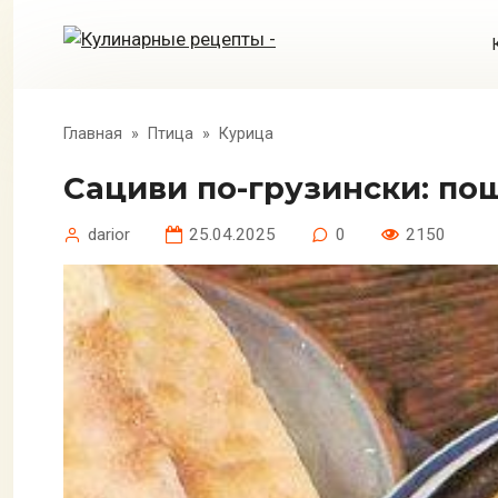
Перейти
к
контенту
Главная
»
Птица
»
Курица
Сациви по-грузински: п
darior
25.04.2025
0
2150