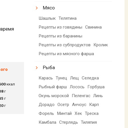
Мясо
Шашлык
Телятина
Рецепты из говядины
Свинина
 время
Рецепты из баранины
Рецепты из субпродуктов
Кролик
Рецепты из мясного фарша
Рыба
вого
Карась
Тунец
Лещ
Селедка
600
ккал
Рыбный фарш
Лосось
Горбуша
38
г
Окунь морской
Пеленгас
Линь
45
г
Дорадо
Осетр
Анчоус
Карп
20
г
Форель
Минтай
Хек
Треска
Камбала
Стерлядь
Тиляпия