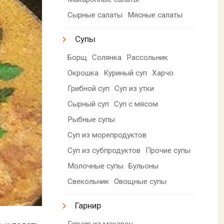
Сырные салаты
Мясные салаты
Супы
Борщ
Солянка
Рассольник
Окрошка
Куриный суп
Харчо
Грибной суп
Суп из утки
Сырный суп
Суп с мясом
Рыбные супы
Суп из морепродуктов
Суп из субпродуктов
Прочие супы
Молочные супы
Бульоны
Свекольник
Овощные супы
Гарнир
Гарнир из макарон