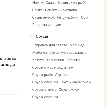
Налим
Сазан
Шашлык из рыбы
Семга
Рецепты из судака
Окунь речной
Из скумбрии
Сом
Рецепты из щуки
Соусы
Заправка для салата
Маринад
Майонез
Соусы универсальные
ьте её на
Кетчуп
Хреновина
Горчица
 огне до
Соусы к морепродуктам
Соус к рыбе
Аджика
Соус к овощам
Соус к макаронам
Соусы к птице
Соус к мясу
Соус к овощам