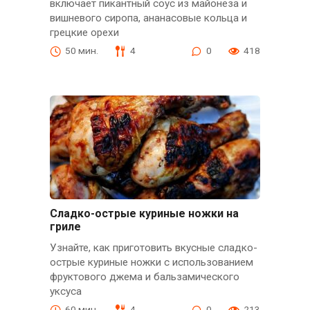
включает пикантный соус из майонеза и
вишневого сиропа, ананасовые кольца и
грецкие орехи
50 мин.
4
0
418
Сладко-острые куриные ножки на
гриле
Узнайте, как приготовить вкусные сладко-
острые куриные ножки с использованием
фруктового джема и бальзамического
уксуса
60 мин.
4
0
213