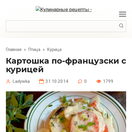
Перейти
к
контенту
Поиск:
Главная
»
Птица
»
Курица
Картошка по-французски с
курицей
Ladywka
31.10.2014
0
1799