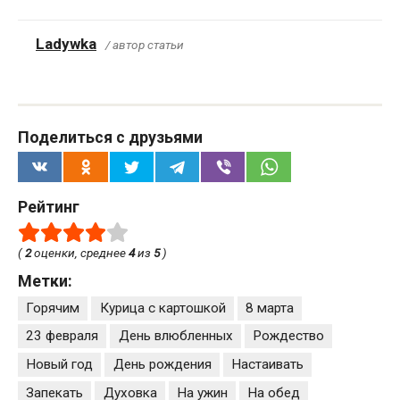
Ladywka
/ автор статьи
Поделиться с друзьями
Рейтинг
(
2
оценки, среднее
4
из
5
)
Метки:
Горячим
Курица с картошкой
8 марта
23 февраля
День влюбленных
Рождество
Новый год
День рождения
Настаивать
Запекать
Духовка
На ужин
На обед