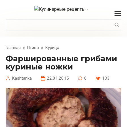
Перейти
к
контенту
Поиск:
Главная
»
Птица
»
Курица
Фаршированные грибами
куриные ножки
Kashtanka
22.01.2015
0
133