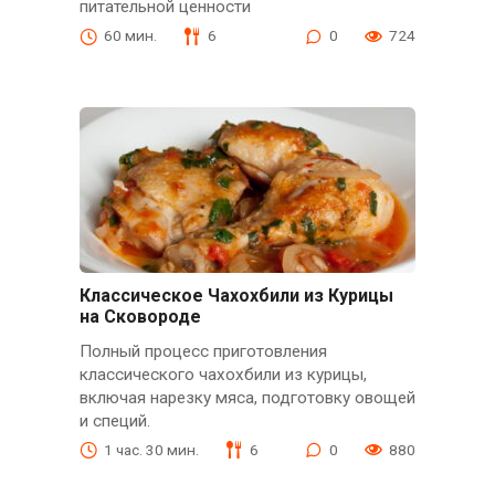
питательной ценности
60 мин.
6
0
724
Классическое Чахохбили из Курицы
на Сковороде
Полный процесс приготовления
классического чахохбили из курицы,
включая нарезку мяса, подготовку овощей
и специй.
1 час. 30 мин.
6
0
880