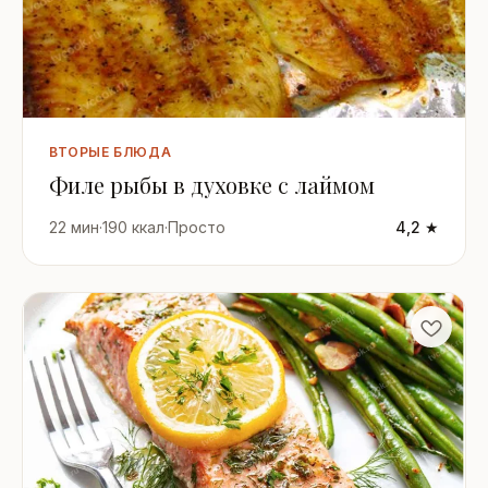
ВТОРЫЕ БЛЮДА
Филе рыбы в духовке с лаймом
22 мин
·
190 ккал
·
Просто
4,2 ★