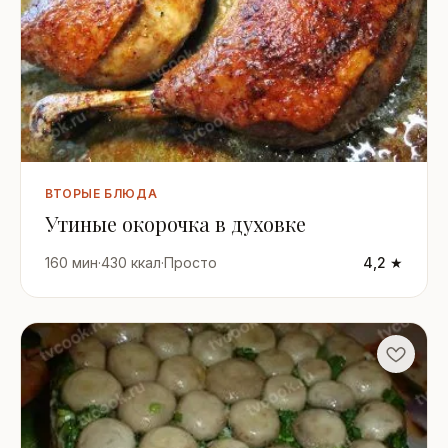
ВТОРЫЕ БЛЮДА
Утиные окорочка в духовке
160 мин
·
430 ккал
·
Просто
4,2 ★