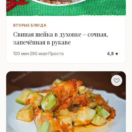
ВТОРЫЕ БЛЮДА
Свиная шейка в духовке – сочная,
запечённая в рукаве
100 мин
·
290 ккал
·
Просто
4,8 ★