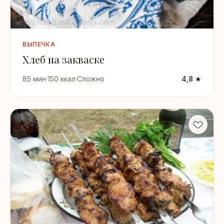
ВЫПЕЧКА
Хлеб на закваске
85 мин
·
150 ккал
·
Сложно
4,8 ★