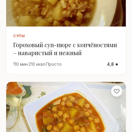
СУПЫ
Гороховый суп-пюре с копчёностями
– наваристый и нежный
110 мин
·
210 ккал
·
Просто
4,8 ★