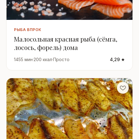
РЫБА ВПРОК
Малосольная красная рыба (сёмга,
лосось, форель) дома
1455 мин
·
200 ккал
·
Просто
4,29 ★