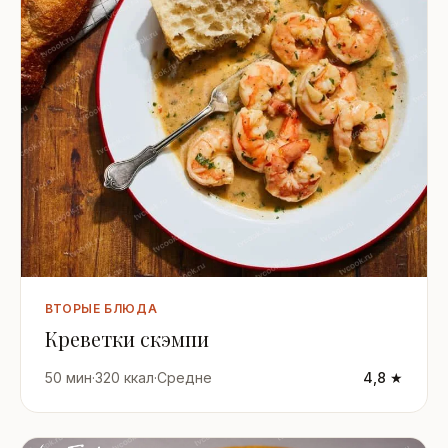
ВТОРЫЕ БЛЮДА
Креветки скэмпи
50 мин
·
320 ккал
·
Средне
4,8 ★