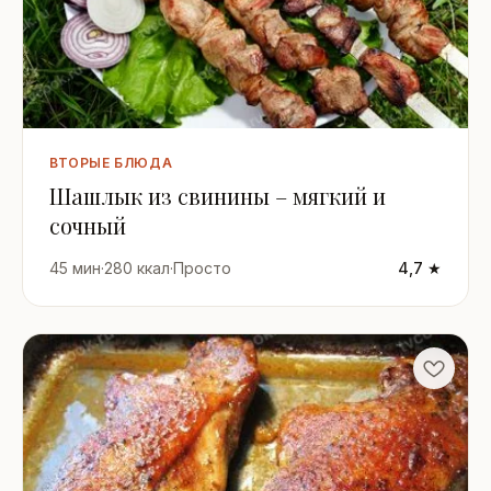
ВТОРЫЕ БЛЮДА
Шашлык из свинины – мягкий и
сочный
45 мин
·
280 ккал
·
Просто
4,7 ★