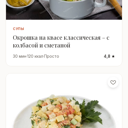
СУПЫ
Окрошка на квасе классическая – с
колбасой и сметаной
30 мин
·
120 ккал
·
Просто
4,8 ★