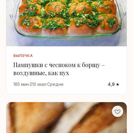
ВЫПЕЧКА
Пампушки с чесноком к борщу –
воздушные, как пух
185 мин
·
210 ккал
·
Средне
4,9 ★