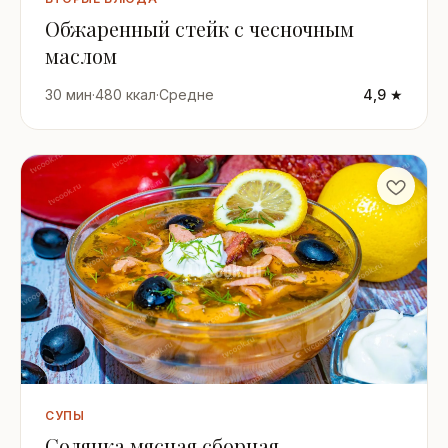
Обжаренный стейк с чесночным
маслом
30 мин
·
480 ккал
·
Средне
4,9 ★
СУПЫ
Солянка мясная сборная