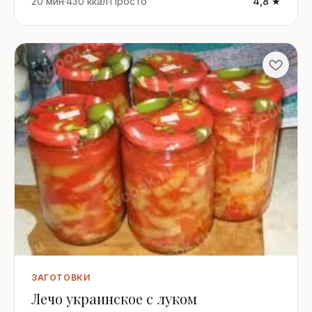
20 мин
·
430 ккал
·
Просто
4,8 ★
ЗАГОТОВКИ
Лечо украинское с луком