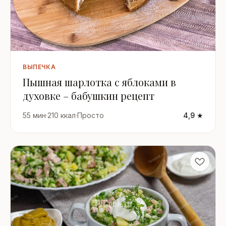
ВЫПЕЧКА
Пышная шарлотка с яблоками в
духовке – бабушкин рецепт
55 мин
·
210 ккал
·
Просто
4,9 ★