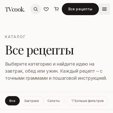
TVcook
.
Все рецепты
КАТАЛОГ
Все рецепты
Выберите категорию и найдите идею на
завтрак, обед или ужин. Каждый рецепт – с
точными граммами и пошаговой инструкцией.
Все
Завтраки
Салаты
Супы
Больше фильтров
Закуски
Вто
ВРЕМЯ