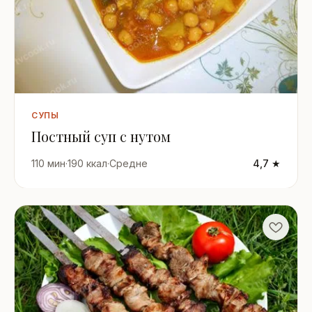
СУПЫ
Постный суп с нутом
110 мин
·
190 ккал
·
Средне
4,7 ★