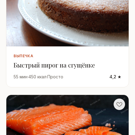
ВЫПЕЧКА
Быстрый пирог на сгущёнке
55 мин
·
450 ккал
·
Просто
4,2 ★