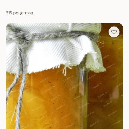
Любое
до 15 мин
до 30 мин
до 60 мин
615
рецептов
СЛОЖНОСТЬ
Любая
Легко
Средне
Сложно
ТИП ПИТАНИЯ
Любой
Низкокал.
Веганское
Белковое
СПОСОБ
Любой
Сковорода
Духовка
Без выпечки
Гриль