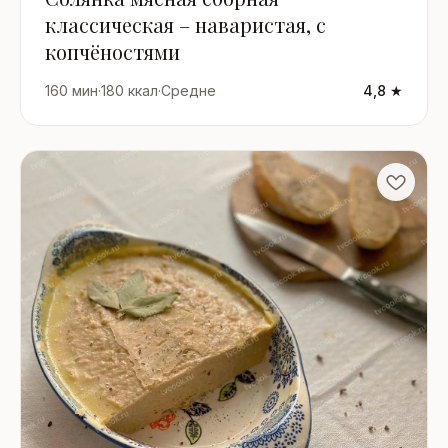
классическая – наваристая, с
копчёностями
160 мин
·
180 ккал
·
Средне
4,8 ★