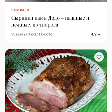
ЗАВТРАКИ
Сырники как в Додо – пышные и
нежные, из творога
35 мин
·
270 ккал
·
Просто
4,9 ★