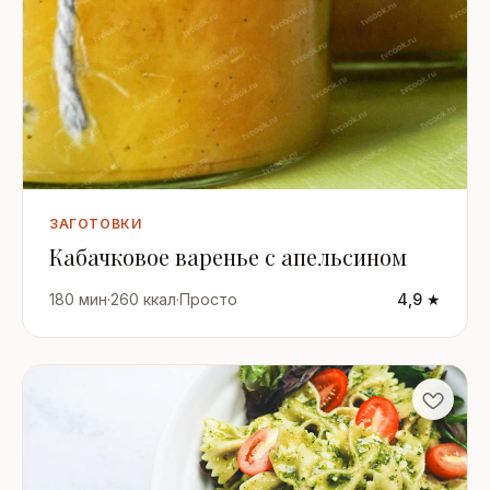
ЗАГОТОВКИ
Кабачковое варенье с апельсином
180 мин
·
260 ккал
·
Просто
4,9 ★