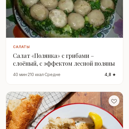
САЛАТЫ
Салат «Полянка» с грибами –
слоёный, с эффектом лесной поляны
40 мин
·
210 ккал
·
Средне
4,8 ★