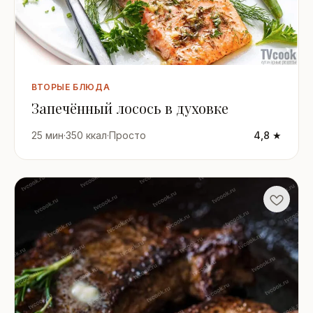
ВТОРЫЕ БЛЮДА
Запечённый лосось в духовке
25 мин
·
350 ккал
·
Просто
4,8 ★