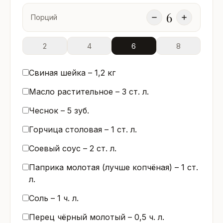
6
Порций
2
4
6
8
Свиная шейка –
1,2
кг
Масло растительное –
3
ст. л.
Чеснок –
5
зуб.
Горчица столовая –
1
ст. л.
Соевый соус –
2
ст. л.
Паприка молотая (лучше копчёная) –
1
ст.
л.
Соль –
1
ч. л.
Перец чёрный молотый –
0,5
ч. л.