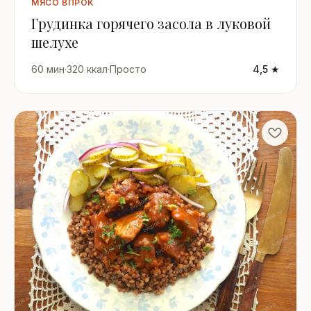
МЯСО ВПРОК
Грудинка горячего засола в луковой
шелухе
60 мин
·
320 ккал
·
Просто
4,5 ★