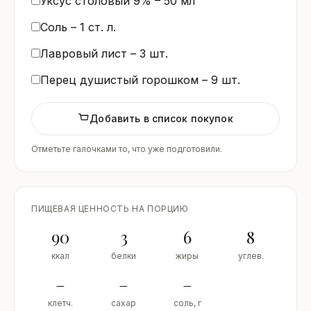
Уксус столовый 9% –
50
мл
Соль –
1
ст. л.
Лавровый лист –
3
шт.
Перец душистый горошком –
9
шт.
Добавить в список покупок
Отметьте галочками то, что уже подготовили.
ПИЩЕВАЯ ЦЕННОСТЬ НА ПОРЦИЮ
90
3
6
8
ккал
белки
жиры
углев.
–
–
–
клетч.
сахар
соль, г