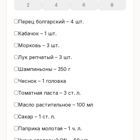
2
4
6
8
Перец болгарский –
4
шт.
Кабачок –
1
шт.
Морковь –
3
шт.
Лук репчатый –
3
шт.
Шампиньоны –
350
г
Чеснок –
1
головка
Томатная паста –
3
ст. л.
Масло растительное –
100
мл
Сахар –
1
ст. л.
Паприка молотая –
1
ч. л.