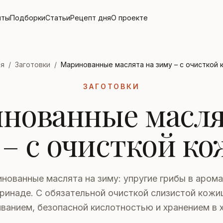
пты
Подборки
Статьи
Рецепт дня
О проекте
ая
/
Заготовки
/
Маринованные маслята на зиму – с очисткой
ЗАГОТОВКИ
нованные масля
 – с очисткой к
нованные маслята на зиму: упругие грибы в аром
ринаде. С обязательной очисткой слизистой кожи
ванием, безопасной кислотностью и хранением в 