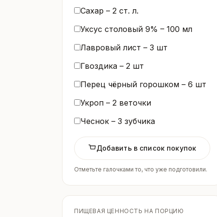
Сахар –
2
ст. л.
Уксус столовый 9% –
100
мл
Лавровый лист –
3
шт
Гвоздика –
2
шт
Перец чёрный горошком –
6
шт
Укроп –
2
веточки
Чеснок –
3
зубчика
Добавить в список покупок
Отметьте галочками то, что уже подготовили.
ПИЩЕВАЯ ЦЕННОСТЬ НА ПОРЦИЮ