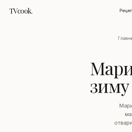
TVcook
.
Реце
Главн
Мари
зиму
Мари
ма
отвари