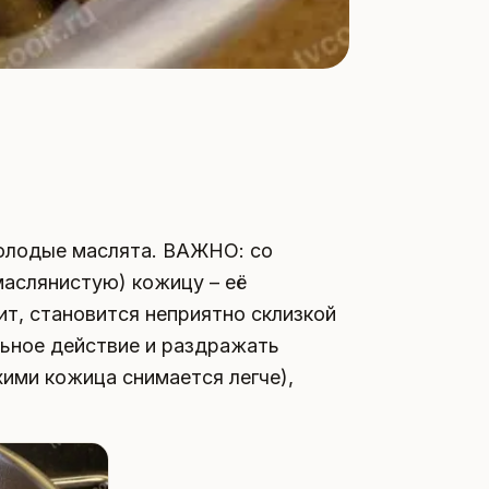
олодые маслята. ВАЖНО: со
аслянистую) кожицу – её
ит, становится неприятно склизкой
льное действие и раздражать
ими кожица снимается легче),