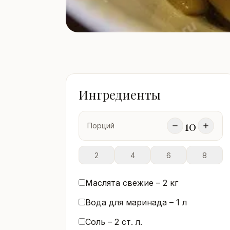
Ингредиенты
10
Порций
2
4
6
8
Маслята свежие –
2
кг
Вода для маринада –
1
л
Соль –
2
ст. л.