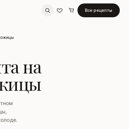
Все рецепты
 кожицы
та на
ожицы
атном
цы,
холоде.