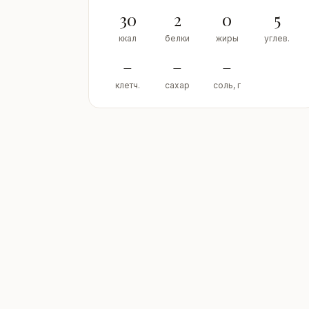
30
2
0
5
ккал
белки
жиры
углев.
–
–
–
клетч.
сахар
соль, г