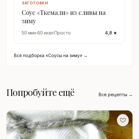
ЗАГОТОВКИ
Соус «Ткемали» из сливы на
зиму
50 мин
·
60 ккал
·
Просто
4,8 ★
Вся подборка «Соусы на зиму» →
Попробуйте ещё
Все рецепты →