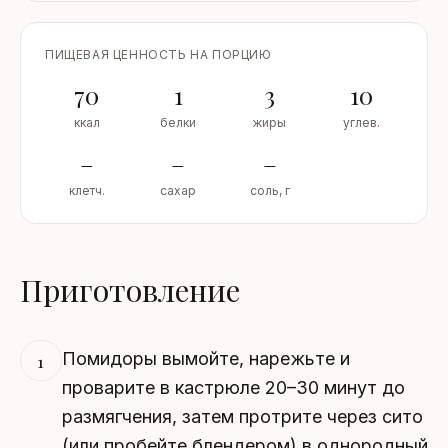
ПИЩЕВАЯ ЦЕННОСТЬ НА ПОРЦИЮ
70
1
3
10
ккал
белки
жиры
углев.
–
–
–
клетч.
сахар
соль, г
Приготовление
Помидоры вымойте, нарежьте и
1
проварите в кастрюле 20–30 минут до
размягчения, затем протрите через сито
(или пробейте блендером) в однородный