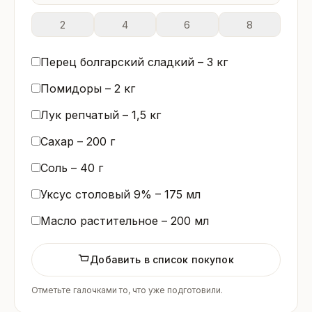
2
4
6
8
Перец болгарский сладкий –
3
кг
Помидоры –
2
кг
Лук репчатый –
1,5
кг
Сахар –
200
г
Соль –
40
г
Уксус столовый 9% –
175
мл
Масло растительное –
200
мл
Добавить в список покупок
Отметьте галочками то, что уже подготовили.