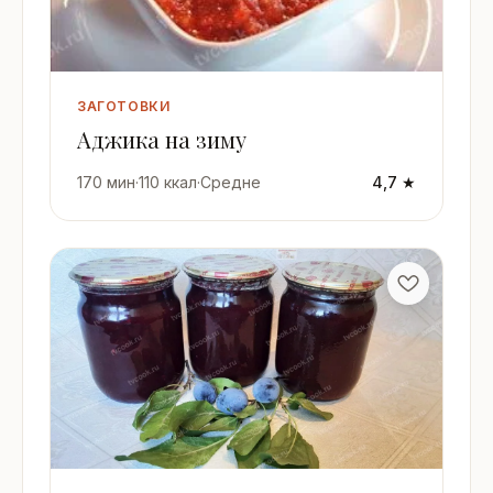
ЗАГОТОВКИ
Аджика на зиму
170 мин
·
110 ккал
·
Средне
4,7 ★