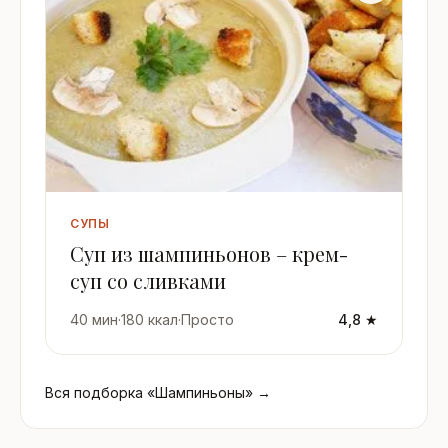
СУПЫ
Суп из шампиньонов – крем-
суп со сливками
40 мин
·
180 ккал
·
Просто
4,8 ★
Вся подборка «Шампиньоны» →