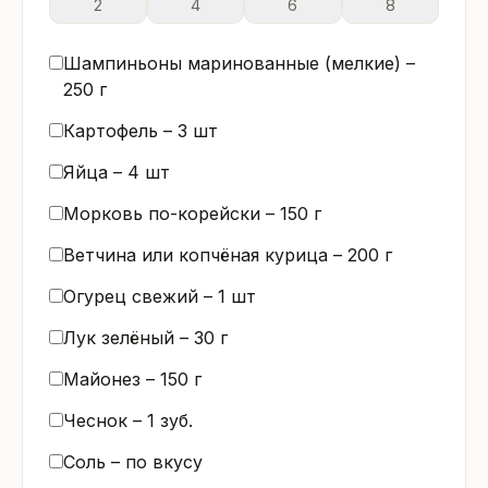
2
4
6
8
Шампиньоны маринованные (мелкие) –
250
г
Картофель –
3
шт
Яйца –
4
шт
Морковь по-корейски –
150
г
Ветчина или копчёная курица –
200
г
Огурец свежий –
1
шт
Лук зелёный –
30
г
Майонез –
150
г
Чеснок –
1
зуб.
Соль – по вкусу