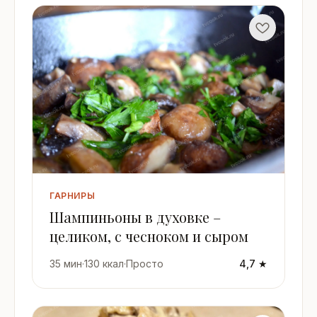
ГАРНИРЫ
Шампиньоны в духовке –
целиком, с чесноком и сыром
35 мин
·
130 ккал
·
Просто
4,7 ★