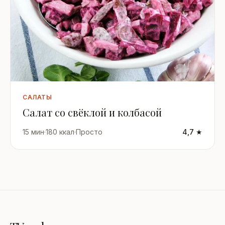
САЛАТЫ
Салат со свёклой и колбасой
15 мин
·
180 ккал
·
Просто
4,7 ★