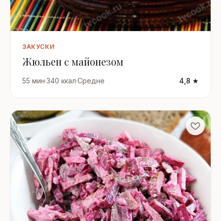
ЗАКУСКИ
Жюльен с майонезом
55 мин
·
340 ккал
·
Средне
4,8 ★