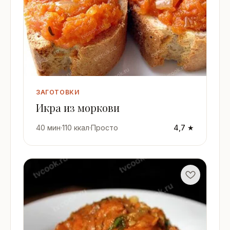
ЗАГОТОВКИ
Икра из моркови
40 мин
·
110 ккал
·
Просто
4,7 ★