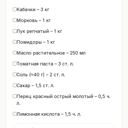
Кабачки –
3
кг
Морковь –
1
кг
Лук репчатый –
1
кг
Помидоры –
1
кг
Масло растительное –
250
мл
Томатная паста –
3
ст. л.
Соль (≈40 г) –
2
ст. л.
Сахар –
1,5
ст. л.
Перец красный острый молотый –
0,5
ч.
л.
Лимонная кислота –
1,5
ч. л.