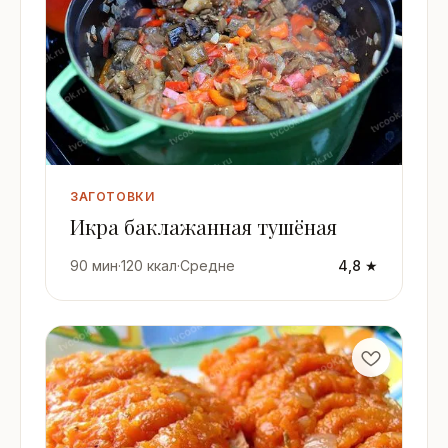
ЗАГОТОВКИ
Икра баклажанная тушёная
90 мин
·
120 ккал
·
Средне
4,8 ★