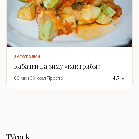
ЗАГОТОВКИ
Кабачки на зиму «как грибы»
60 мин
·
90 ккал
·
Просто
4,7 ★
TVcook
.