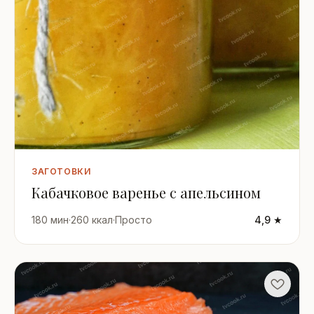
ЗАГОТОВКИ
Кабачковое варенье с апельсином
180 мин
·
260 ккал
·
Просто
4,9 ★