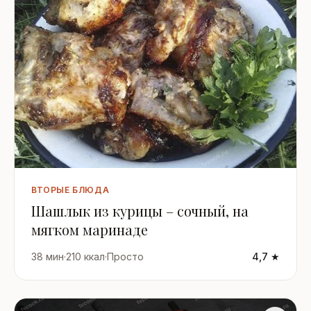
ВТОРЫЕ БЛЮДА
Шашлык из курицы – сочный, на
мягком маринаде
38 мин
·
210 ккал
·
Просто
4,7 ★