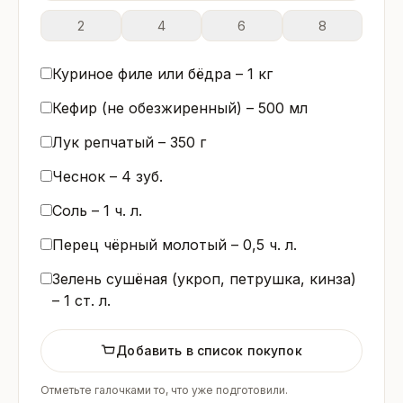
2
4
6
8
Куриное филе или бёдра –
1
кг
Кефир (не обезжиренный) –
500
мл
Лук репчатый –
350
г
Чеснок –
4
зуб.
Соль –
1
ч. л.
Перец чёрный молотый –
0,5
ч. л.
Зелень сушёная (укроп, петрушка, кинза)
–
1
ст. л.
Добавить в список покупок
Отметьте галочками то, что уже подготовили.