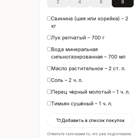
2
4
6
8
Свинина (шея или корейка) –
2
кг
Лук репчатый –
700
г
Вода минеральная
сильногазированная –
700
мл
Масло растительное –
2
ст. л.
Соль –
2
ч. л.
Перец чёрный молотый –
1
ч. л.
Тимьян сушёный –
1
ч. л.
Добавить в список покупок
Отметьте галочками то, что уже подготовили.