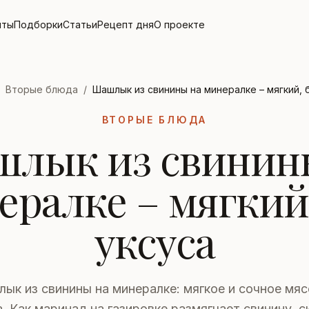
пты
Подборки
Статьи
Рецепт дня
О проекте
Вторые блюда
/
Шашлык из свинины на минералке – мягкий, 
ВТОРЫЕ БЛЮДА
лык из свинин
ералке – мягкий,
уксуса
ык из свинины на минералке: мягкое и сочное мяс
а. Как маринад на газировке размягчает свинину, с