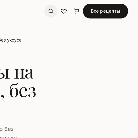
Все рецепты
без уксуса
ы на
 без
о без
колько