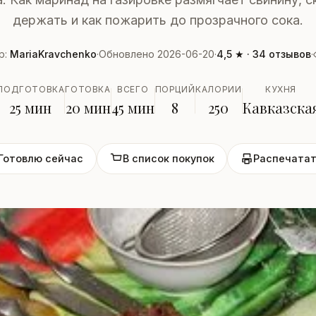
держать и как пожарить до прозрачного сока.
р:
MariaKravchenko
·
Обновлено 2026-06-20
·
4,5 ★ · 34 отзывов
·
ПОДГОТОВКА
ГОТОВКА
ВСЕГО
ПОРЦИЙ
КАЛОРИИ
КУХНЯ
25 мин
20 мин
45 мин
8
250
Кавказска
Готовлю сейчас
В список покупок
Распечатат