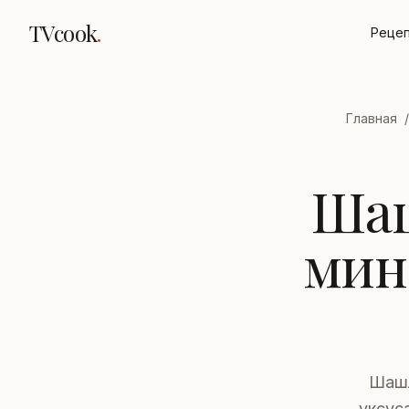
TVcook
.
Реце
Главная
/
Шаш
мин
Шашл
уксус