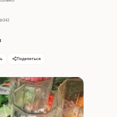
342
я
ь
Поделиться