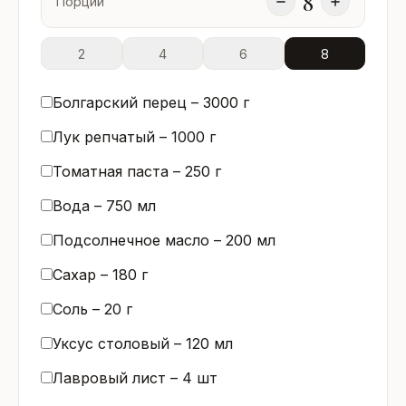
8
Порций
2
4
6
8
Болгарский перец –
3000
г
Лук репчатый –
1000
г
Томатная паста –
250
г
Вода –
750
мл
Подсолнечное масло –
200
мл
Сахар –
180
г
Соль –
20
г
Уксус столовый –
120
мл
Лавровый лист –
4
шт