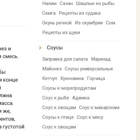
Налим
Сазан
Шашлык из рыбы
Семга
Рецепты из судака
Окунь речной
Из скумбрии
Сом
Рецепты из щуки
Соусы
нез и
 смесь.
Заправка для салата
Маринад
Майонез
Соусы универсальные
обы
Кетчуп
Хреновина
Горчица
м конце
й
Соусы к морепродуктам
олжна
Соус к рыбе
Аджика
масса.
Соус к овощам
Соус к макаронам
 же,
Соусы к птице
Соус к мясу
ентов,
а густотой
Соус к овощам