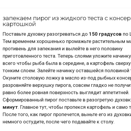
запекаем пирог из жидкого теста с консе
картошкой
Поставьте духовку разогреваться до
150 градусов
по 
Тем временем хорошенько промажьте растительным м
противень для запекания и вылейте в него половину
приготовленного теста. Теперь слоями уложите начинк
всего чтобы рыба была в середине, а картофель сверху
тонким слоем. Залейте начинку оставшейся половиной 
Окуните столовую ложку в масло из-под рыбных консе
разровняйте верхушку пирога, совсем гладко не получит
равно более ровная поверхность выглядит аппетитней.
Сформированный пирог поставьте в разогретую духовк
минут
. Главное тут, чтобы пропекся картофель и само т
После того, как пирог пропечется, выньте его из духовк
немного остудите, после чего подавайте к столу.