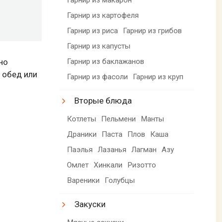
Гарнир из картофеля
Гарнир из риса
Гарнир из грибов
Гарнир из капусты
Гарнир из баклажанов
но
 обед или
Гарнир из фасоли
Гарнир из круп
Вторые блюда
Котлеты
Пельмени
Манты
Драники
Паста
Плов
Каша
Паэлья
Лазанья
Лагман
Азу
Омлет
Хинкали
Ризотто
Вареники
Голубцы
Закуски