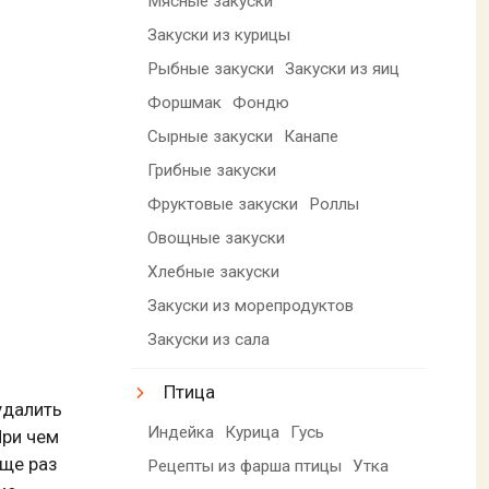
Мясные закуски
Закуски из курицы
Рыбные закуски
Закуски из яиц
Форшмак
Фондю
Сырные закуски
Канапе
Грибные закуски
Фруктовые закуски
Роллы
Овощные закуски
Хлебные закуски
Закуски из морепродуктов
Закуски из сала
Птица
удалить
Индейка
Курица
Гусь
При чем
еще раз
Рецепты из фарша птицы
Утка