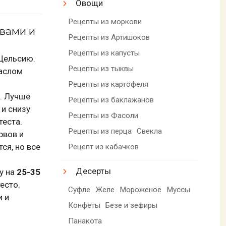
Овощи
Рецепты из моркови
рвами и
Рецепты из Артишоков
Рецепты из капусты
Цельсию.
Рецепты из тыквы
аслом
Рецепты из картофеля
у. Лучше
Рецепты из баклажанов
 и снизу
Рецепты из Фасоли
теста.
Рецепты из перца
Свекла
рвов и
ся, но все
Рецепт из кабачков
Десерты
у на
25-35
есто.
Суфле
Желе
Мороженое
Муссы
и и
Конфеты
Безе и зефиры
Панакота