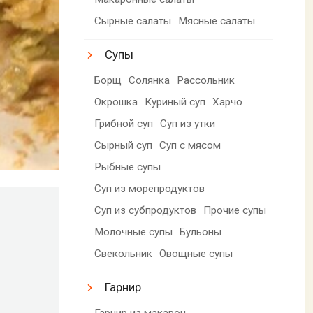
Сырные салаты
Мясные салаты
Супы
Борщ
Солянка
Рассольник
Окрошка
Куриный суп
Харчо
Грибной суп
Суп из утки
Сырный суп
Суп с мясом
Рыбные супы
Суп из морепродуктов
Суп из субпродуктов
Прочие супы
Молочные супы
Бульоны
Свекольник
Овощные супы
Гарнир
Гарнир из макарон