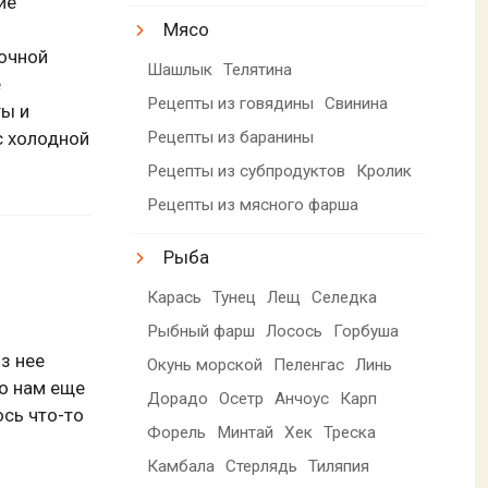
ие
Мясо
очной
Шашлык
Телятина
е
Рецепты из говядины
Свинина
ты и
с холодной
Рецепты из баранины
Рецепты из субпродуктов
Кролик
Рецепты из мясного фарша
Рыба
Карась
Тунец
Лещ
Селедка
Рыбный фарш
Лосось
Горбуша
з нее
Окунь морской
Пеленгас
Линь
но нам еще
Дорадо
Осетр
Анчоус
Карп
ось что-то
Форель
Минтай
Хек
Треска
Камбала
Стерлядь
Тиляпия