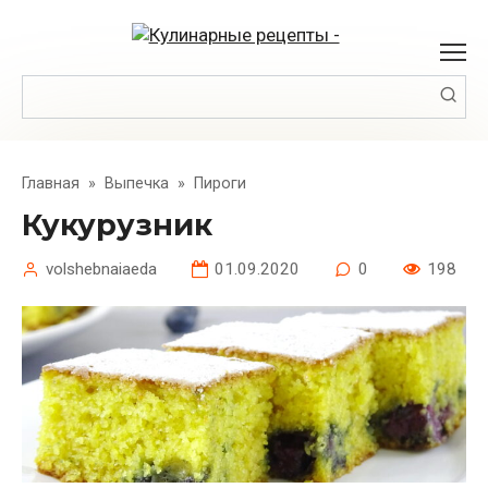
Перейти
к
контенту
Поиск:
Главная
»
Выпечка
»
Пироги
Кукурузник
volshebnaiaeda
01.09.2020
0
198