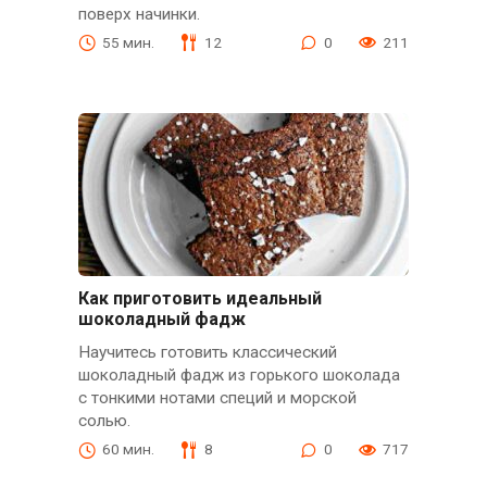
поверх начинки.
55 мин.
12
0
211
Как приготовить идеальный
шоколадный фадж
Научитесь готовить классический
шоколадный фадж из горького шоколада
с тонкими нотами специй и морской
солью.
60 мин.
8
0
717