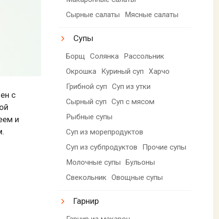
Сырные салаты
Мясные салаты
Супы
Борщ
Солянка
Рассольник
Окрошка
Куриный суп
Харчо
Грибной суп
Суп из утки
ен с
Сырный суп
Суп с мясом
ой
Рыбные супы
еем и
м.
Суп из морепродуктов
Суп из субпродуктов
Прочие супы
Молочные супы
Бульоны
Свекольник
Овощные супы
Гарнир
Гарнир из макарон