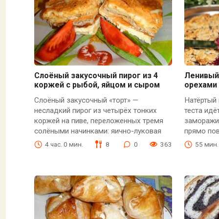
Слоёный закусочный пирог из 4
Ленивый 
коржей с рыбой, яйцом и сыром
орехами
Слоёный закусочный «торт» —
Натёртый 
несладкий пирог из четырёх тонких
теста идё
коржей на пиве, переложенных тремя
заморажив
солёными начинками: яично-луковая
прямо пов
4 час. 0 мин.
8
0
363
55 мин.