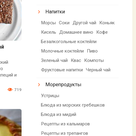
Напитки
Морсы
Соки
Другой чай
Коньяк
Кисель
Домашнее вино
Кофе
Безалкогольные коктейли
ый
Молочные коктейли
Пиво
Зеленый чай
Квас
Компоты
ский
го
Фруктовые напитки
Черный чай
специй и
Морепродукты
0
719
Устрицы
Блюда из морских гребешков
Блюда из мидий
Рецепты из кальмаров
Рецепты из трепангов