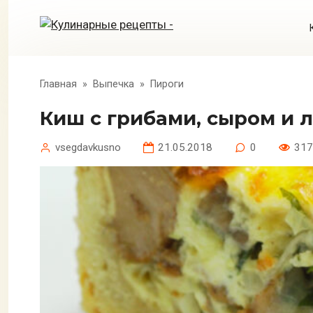
Перейти
к
контенту
Главная
»
Выпечка
»
Пироги
Киш с грибами, сыром и
vsegdavkusno
21.05.2018
0
317