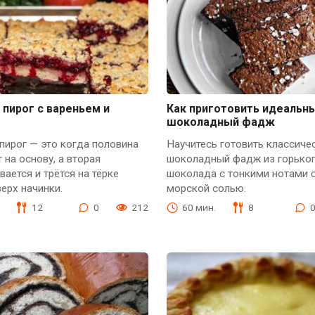
пирог с вареньем и
Как приготовить идеальн
шоколадный фадж
пирог — это когда половина
Научитесь готовить классиче
т на основу, а вторая
шоколадный фадж из горько
ается и трётся на тёрке
шоколада с тонкими нотами 
ерх начинки.
морской солью.
12
0
212
60 мин.
8