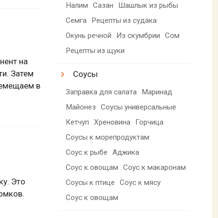
Налим
Сазан
Шашлык из рыбы
Семга
Рецепты из судака
Окунь речной
Из скумбрии
Сом
Рецепты из щуки
нент на
ти. Затем
Соусы
ремещаем в
Заправка для салата
Маринад
Майонез
Соусы универсальные
Кетчуп
Хреновина
Горчица
Соусы к морепродуктам
Соус к рыбе
Аджика
Соус к овощам
Соус к макаронам
ку. Это
Соусы к птице
Соус к мясу
омков.
Соус к овощам