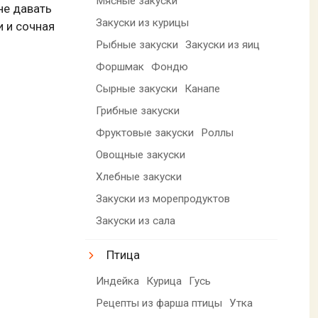
Мясные закуски
не давать
Закуски из курицы
и и сочная
Рыбные закуски
Закуски из яиц
Форшмак
Фондю
Сырные закуски
Канапе
Грибные закуски
Фруктовые закуски
Роллы
Овощные закуски
Хлебные закуски
Закуски из морепродуктов
Закуски из сала
Птица
Индейка
Курица
Гусь
Рецепты из фарша птицы
Утка