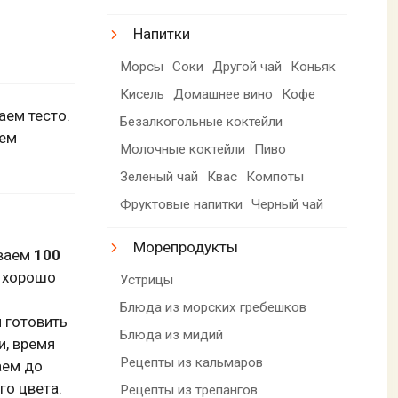
Напитки
Морсы
Соки
Другой чай
Коньяк
Кисель
Домашнее вино
Кофе
ем тесто.
Безалкогольные коктейли
аем
Молочные коктейли
Пиво
Зеленый чай
Квас
Компоты
Фруктовые напитки
Черный чай
Морепродукты
ываем
100
и хорошо
Устрицы
Блюда из морских гребешков
м готовить
Блюда из мидий
и, время
Рецепты из кальмаров
аем до
го цвета.
Рецепты из трепангов