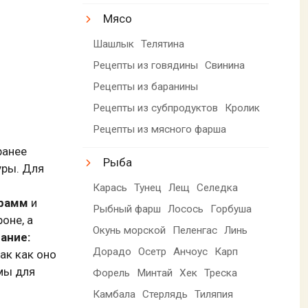
Мясо
Шашлык
Телятина
Рецепты из говядины
Свинина
Рецепты из баранины
Рецепты из субпродуктов
Кролик
Рецепты из мясного фарша
ранее
Рыба
уры. Для
Карась
Тунец
Лещ
Селедка
грамм
и
Рыбный фарш
Лосось
Горбуша
оне, а
Окунь морской
Пеленгас
Линь
ание:
Дорадо
Осетр
Анчоус
Карп
ак как оно
мы для
Форель
Минтай
Хек
Треска
Камбала
Стерлядь
Тиляпия