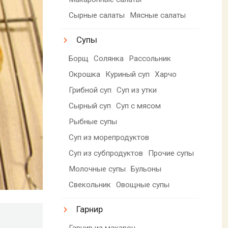
Сырные салаты
Мясные салаты
Супы
Борщ
Солянка
Рассольник
Окрошка
Куриный суп
Харчо
Грибной суп
Суп из утки
Сырный суп
Суп с мясом
Рыбные супы
Суп из морепродуктов
Суп из субпродуктов
Прочие супы
Молочные супы
Бульоны
Свекольник
Овощные супы
Гарнир
Гарнир из макарон