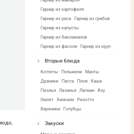
Гарнир из картофеля
Гарнир из риса
Гарнир из грибов
Гарнир из капусты
Гарнир из баклажанов
Гарнир из фасоли
Гарнир из круп
Вторые блюда
Котлеты
Пельмени
Манты
Драники
Паста
Плов
Каша
Паэлья
Лазанья
Лагман
Азу
Омлет
Хинкали
Ризотто
Вареники
Голубцы
людо,
Закуски