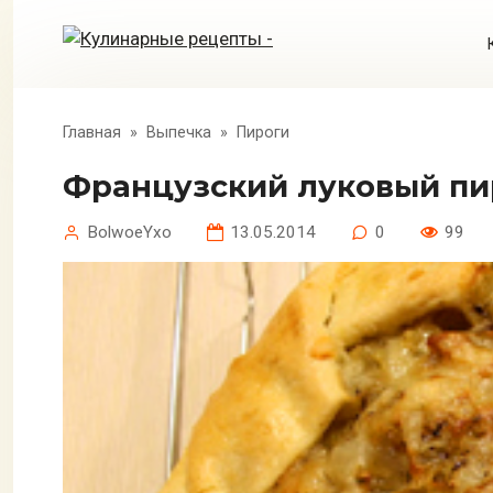
Перейти
к
контенту
Главная
»
Выпечка
»
Пироги
Французский луковый пи
BolwoeYxo
13.05.2014
0
99