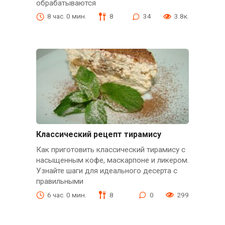
обрабатываются
8 час. 0 мин.
8
34
3.8к.
Классический рецепт тирамису
Как приготовить классический тирамису с
насыщенным кофе, маскарпоне и ликером.
Узнайте шаги для идеального десерта с
правильными
6 час. 0 мин.
8
0
299