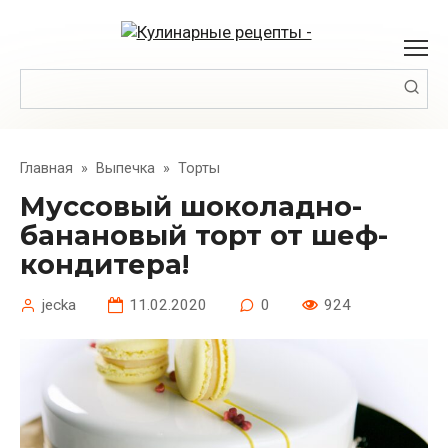
Перейти
к
контенту
Поиск:
Главная
»
Выпечка
»
Торты
Муссовый шоколадно-
банановый торт от шеф-
кондитера!
jecka
11.02.2020
0
924