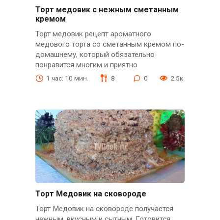
Торт медовик с нежным сметанным
кремом
Торт медовик рецепт ароматного
медового торта со сметанным кремом по-
домашнему, который обязательно
понравится многим и приятно
1 час. 10 мин.
8
0
2.5к.
Торт Медовик на сковороде
Торт Медовик на сковороде получается
нежным, вкусным и сытным. Готовится