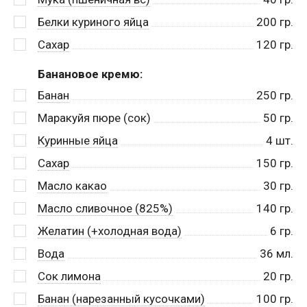
Белки куриного яйца
200
гр.
Сахар
120
гр.
Банановое кремю:
Банан
250
гр.
Маракуйя пюре (сок)
50
гр.
Куринные яйца
4
шт.
Сахар
150
гр.
Масло какао
30
гр.
Масло сливочное (825%)
140
гр.
Желатин (+холодная вода)
6
гр.
Вода
36
мл.
Сок лимона
20
гр.
Банан (нарезанный кусочками)
100
гр.