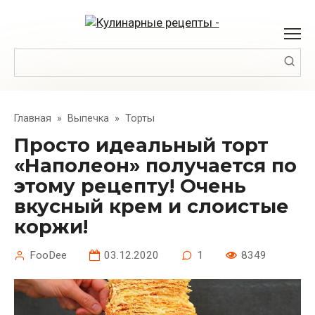
Перейти
к
контенту
Поиск:
Главная
»
Выпечка
»
Торты
Просто идеальный торт
«Наполеон» получается по
этому рецепту! Очень
вкусный крем и слоистые
коржи!
FooDee
03.12.2020
1
8349