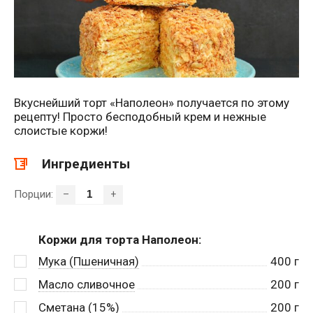
Вкуснейший торт «Наполеон» получается по этому
рецепту! Просто бесподобный крем и нежные
слоистые коржи!
Ингредиенты
Порции:
–
+
Коржи для торта Наполеон:
Мука (Пшеничная)
400
г
Масло сливочное
200
г
Сметана (15%)
200
г