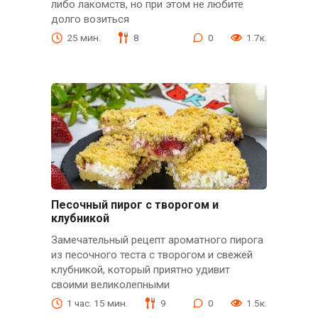
либо лакомств, но при этом не любите
долго возиться
25 мин.
8
0
1.7к.
Песочный пирог с творогом и
клубникой
Замечательный рецепт ароматного пирога
из песочного теста с творогом и свежей
клубникой, который приятно удивит
своими великолепными
1 час. 15 мин.
9
0
1.5к.