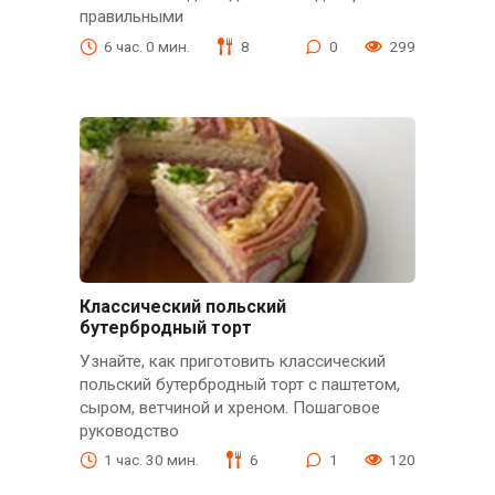
правильными
6 час. 0 мин.
8
0
299
Классический польский
бутербродный торт
Узнайте, как приготовить классический
польский бутербродный торт с паштетом,
сыром, ветчиной и хреном. Пошаговое
руководство
1 час. 30 мин.
6
1
120