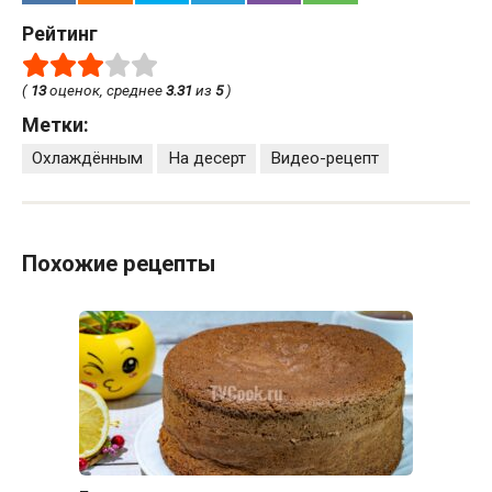
Рейтинг
(
13
оценок, среднее
3.31
из
5
)
Метки:
Охлаждённым
На десерт
Видео-рецепт
Похожие рецепты