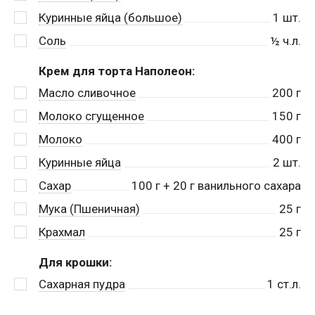
Куринные яйца (большое)
1
шт.
Соль
½
ч.л.
Крем для торта Наполеон:
Масло сливочное
200
г
Молоко сгущенное
150
г
Молоко
400
г
Куринные яйца
2
шт.
Сахар
100
г + 20 г ванильного сахара
Мука (Пшеничная)
25
г
Крахмал
25
г
Для крошки:
Сахарная пудра
1
ст.л.