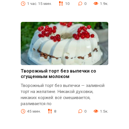
1 час. 15 мин.
10
0
1.9к.
Творожный торт без выпечки со
сгущенным молоком
Творожный торт без выпечки — заливной
торт на желатине. Никакой духовки,
никаких коржей: всё смешивается,
разливается по
45 мин.
8
0
1.5к.