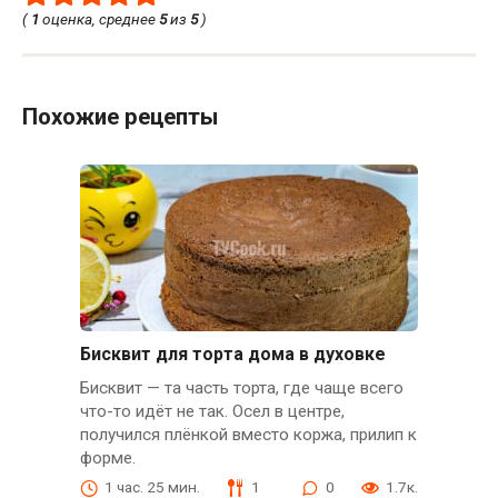
(
1
оценка, среднее
5
из
5
)
Похожие рецепты
Бисквит для торта дома в духовке
Бисквит — та часть торта, где чаще всего
что-то идёт не так. Осел в центре,
получился плёнкой вместо коржа, прилип к
форме.
1 час. 25 мин.
1
0
1.7к.