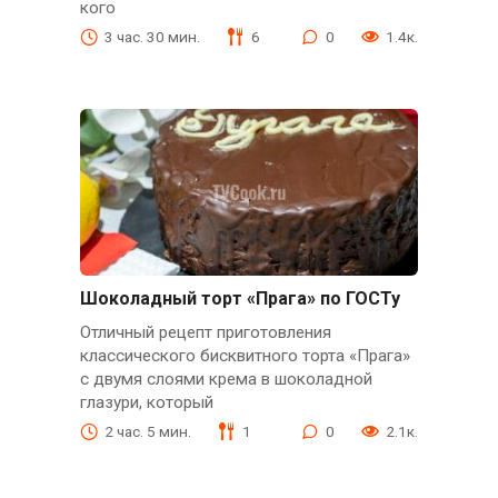
кого
3 час. 30 мин.
6
0
1.4к.
Шоколадный торт «Прага» по ГОСТу
Отличный рецепт приготовления
классического бисквитного торта «Прага»
с двумя слоями крема в шоколадной
глазури, который
2 час. 5 мин.
1
0
2.1к.