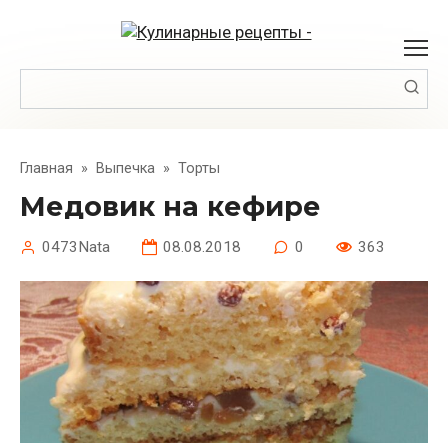
Перейти
к
контенту
Поиск:
Главная
»
Выпечка
»
Торты
Медовик на кефире
0473Nata
08.08.2018
0
363