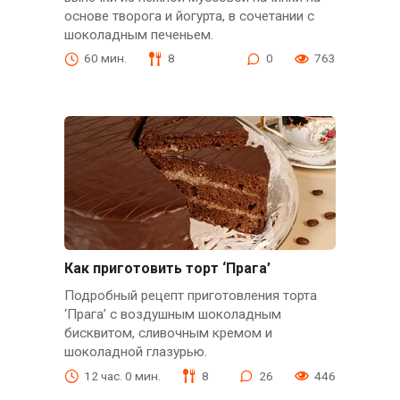
основе творога и йогурта, в сочетании с
шоколадным печеньем.
60 мин.
8
0
763
Как приготовить торт ‘Прага’
Подробный рецепт приготовления торта
‘Прага’ с воздушным шоколадным
бисквитом, сливочным кремом и
шоколадной глазурью.
12 час. 0 мин.
8
26
446