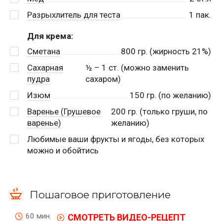
Разрыхлитель для теста
1
пак.
Для крема:
Сметана
800
гр. (жирность 21%)
Сахарная
½
– 1 ст. (можно заменить
пудра
сахаром)
Изюм
150
гр. (по желанию)
Варенье (Грушевое
200
гр. (только груши, по
варенье)
желанию)
Любимые ваши фрукты и ягоды, без которых
можно и обойтись
Пошаговое приготовление
60 мин.
СМОТРЕТЬ ВИДЕО-РЕЦЕПТ