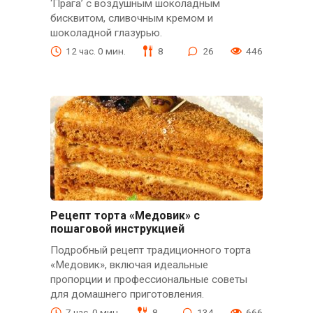
‘Прага’ с воздушным шоколадным
бисквитом, сливочным кремом и
шоколадной глазурью.
12 час. 0 мин.
8
26
446
Рецепт торта «Медовик» с
пошаговой инструкцией
Подробный рецепт традиционного торта
«Медовик», включая идеальные
пропорции и профессиональные советы
для домашнего приготовления.
7 час. 0 мин.
8
134
666