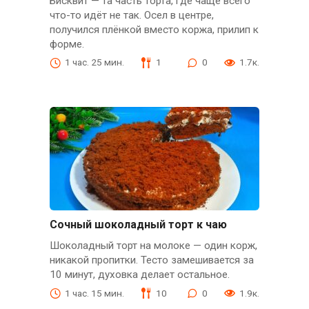
Бисквит — та часть торта, где чаще всего
что-то идёт не так. Осел в центре,
получился плёнкой вместо коржа, прилип к
форме.
1 час. 25 мин.
1
0
1.7к.
Сочный шоколадный торт к чаю
Шоколадный торт на молоке — один корж,
никакой пропитки. Тесто замешивается за
10 минут, духовка делает остальное.
1 час. 15 мин.
10
0
1.9к.