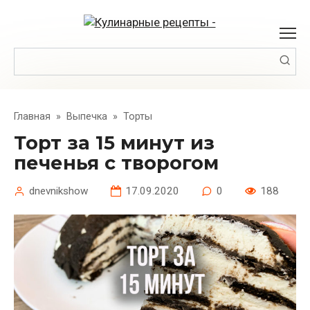
Перейти
к
контенту
Поиск:
Главная
»
Выпечка
»
Торты
Торт за 15 минут из
печенья с творогом
dnevnikshow
17.09.2020
0
188