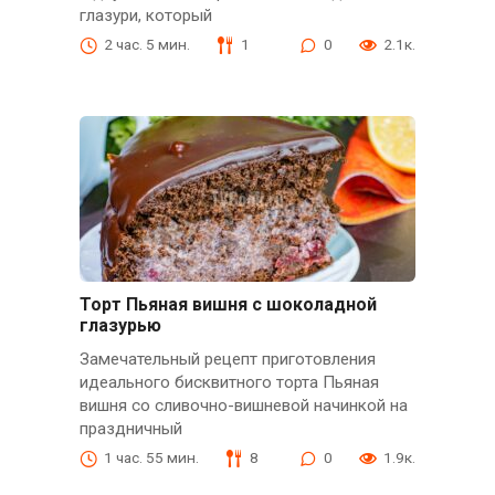
глазури, который
2 час. 5 мин.
1
0
2.1к.
Торт Пьяная вишня с шоколадной
глазурью
Замечательный рецепт приготовления
идеального бисквитного торта Пьяная
вишня со сливочно-вишневой начинкой на
праздничный
1 час. 55 мин.
8
0
1.9к.