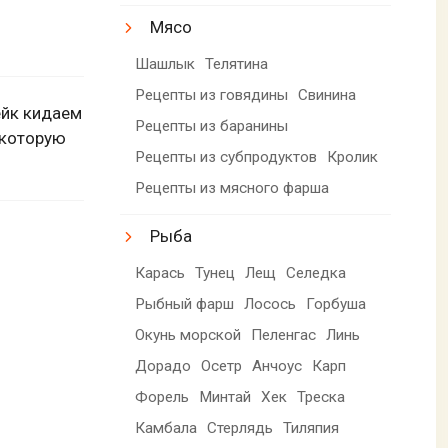
Мясо
Шашлык
Телятина
Рецепты из говядины
Свинина
ейк кидаем
Рецепты из баранины
 которую
Рецепты из субпродуктов
Кролик
Рецепты из мясного фарша
Рыба
Карась
Тунец
Лещ
Селедка
Рыбный фарш
Лосось
Горбуша
Окунь морской
Пеленгас
Линь
Дорадо
Осетр
Анчоус
Карп
Форель
Минтай
Хек
Треска
Камбала
Стерлядь
Тиляпия