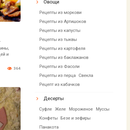
Овощи
Рецепты из моркови
Рецепты из Артишоков
Рецепты из капусты
Рецепты из тыквы
т
дины,
Рецепты из картофеля
ей и
Рецепты из баклажанов
Рецепты из Фасоли
0
364
Рецепты из перца
Свекла
Рецепт из кабачков
Десерты
Суфле
Желе
Мороженое
Муссы
Конфеты
Безе и зефиры
Панакота