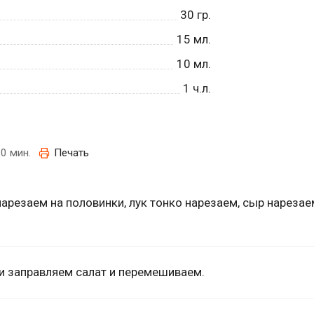
30
гр.
15
мл.
10
мл.
1
ч.л.
0 мин.
Печать
резаем на половинки, лук тонко нарезаем, сыр нарезае
и заправляем салат и перемешиваем.