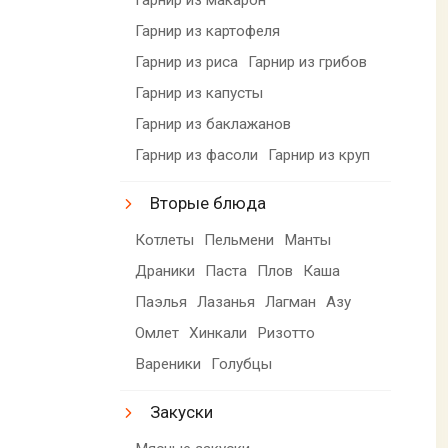
Гарнир из картофеля
Гарнир из риса
Гарнир из грибов
Гарнир из капусты
Гарнир из баклажанов
Гарнир из фасоли
Гарнир из круп
Вторые блюда
Котлеты
Пельмени
Манты
Драники
Паста
Плов
Каша
Паэлья
Лазанья
Лагман
Азу
Омлет
Хинкали
Ризотто
Вареники
Голубцы
Закуски