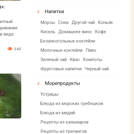
»:
Напитки
титный
Морсы
Соки
Другой чай
Коньяк
аривания
Кисель
Домашнее вино
Кофе
в виде
Безалкогольные коктейли
2
340
Молочные коктейли
Пиво
Зеленый чай
Квас
Компоты
Фруктовые напитки
Черный чай
Морепродукты
Устрицы
Блюда из морских гребешков
Блюда из мидий
Рецепты из кальмаров
Рецепты из трепангов