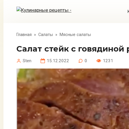
Перейти
к
контенту
Главная
»
Салаты
»
Мясные салаты
Салат стейк с говядиной
Sten
15.12.2022
0
1231