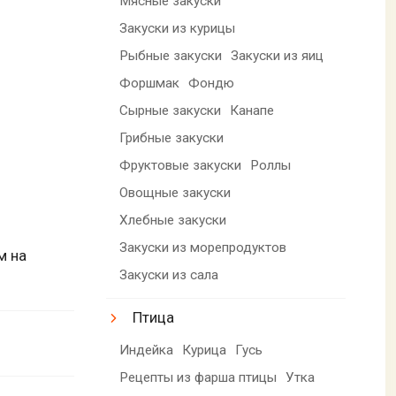
Мясные закуски
Закуски из курицы
Рыбные закуски
Закуски из яиц
Форшмак
Фондю
Сырные закуски
Канапе
Грибные закуски
Фруктовые закуски
Роллы
Овощные закуски
Хлебные закуски
Закуски из морепродуктов
м на
Закуски из сала
Птица
Индейка
Курица
Гусь
Рецепты из фарша птицы
Утка