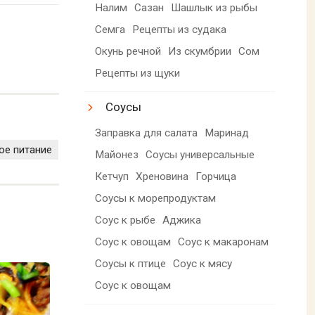
Налим
Сазан
Шашлык из рыбы
Семга
Рецепты из судака
Окунь речной
Из скумбрии
Сом
Рецепты из щуки
Соусы
Заправка для салата
Маринад
ое питание
Майонез
Соусы универсальные
Кетчуп
Хреновина
Горчица
Соусы к морепродуктам
Соус к рыбе
Аджика
Соус к овощам
Соус к макаронам
Соусы к птице
Соус к мясу
Соус к овощам