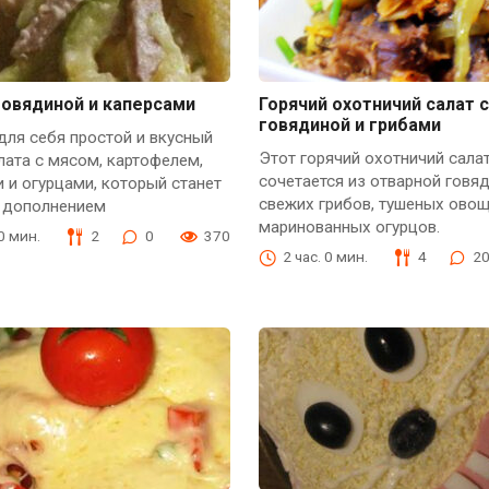
говядиной и каперсами
Горячий охотничий салат с
говядиной и грибами
для себя простой и вкусный
Этот горячий охотничий сала
лата с мясом, картофелем,
сочетается из отварной говя
 и огурцами, который станет
свежих грибов, тушеных овощ
 дополнением
маринованных огурцов.
30 мин.
2
0
370
2 час. 0 мин.
4
2