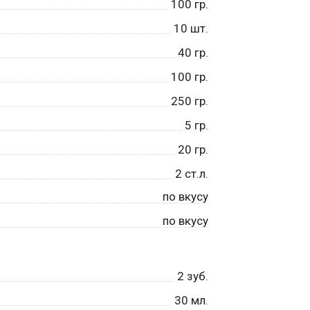
100
гр.
10
шт.
40
гр.
100
гр.
250
гр.
5
гр.
20
гр.
2
ст.л.
по вкусу
по вкусу
2
зуб.
30
мл.