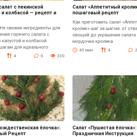
салат с пекинской
Салат «Аппетитный кролик
 и колбасой — рецепт и
пошаговый рецепт
Как приготовить салат «Аппе
йте свежие ингредиенты для
кролик» шаг за шагом: от отв
ения горячего салата с
овощей до украшения салата 
 капустой и колбасой.
мордочки кролика.
 шагам для идеального
45 мин.
4
4
0
330
Рождественская ёлочка»:
Салат «Пушистая ёлочка»:
ый Рецепт
Праздничная Инструкция