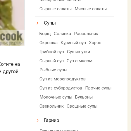
Сырные салаты
Мясные салаты
Супы
Борщ
Солянка
Рассольник
Окрошка
Куриный суп
Харчо
Грибной суп
Суп из утки
Сырный суп
Суп с мясом
Хотите на
Рыбные супы
м другой
Суп из морепродуктов
Суп из субпродуктов
Прочие супы
Молочные супы
Бульоны
Свекольник
Овощные супы
Гарнир
Гарнир из макарон