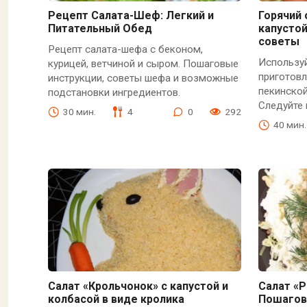
Рецепт Салата-Шеф: Легкий и
Горячий 
Питательный Обед
капустой
советы
Рецепт салата-шефа с беконом,
Использу
курицей, ветчиной и сыром. Пошаговые
приготовл
инструкции, советы шефа и возможные
пекинской
подстановки ингредиентов.
Следуйте
30 мин.
4
0
292
40 мин.
Салат «Крольчонок» с капустой и
Салат «
колбасой в виде кролика
Пошагов