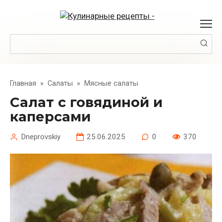
Перейти
к
контенту
Поиск:
Главная
»
Салаты
»
Мясные салаты
Салат с говядиной и
каперсами
Dneprovskiy
25.06.2025
0
370