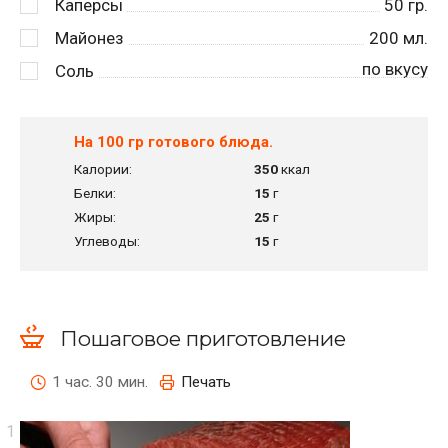
Каперсы
50
гр.
Майонез
200
мл.
по вкусу
Соль
На 100 гр готового блюда.
Калории:
350
ккал
Белки:
15
г
Жиры:
25
г
Углеводы:
15
г
Пошаговое приготовление
1 час. 30 мин.
Печать