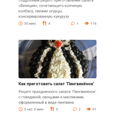
Подробный рецепт приготовления салата
«Венеция», сочетающего копченую
колбасу, свежие огурцы,
консервированную кукурузу
30 мин.
4
1
116
Как приготовить салат ‘Пингвинёнок’
Рецепт праздничного салата ‘Пингвинёнок’
с говядиной, овощами и маслинами,
оформленный в виде пингвина.
5 час. 0 мин.
5
2
91