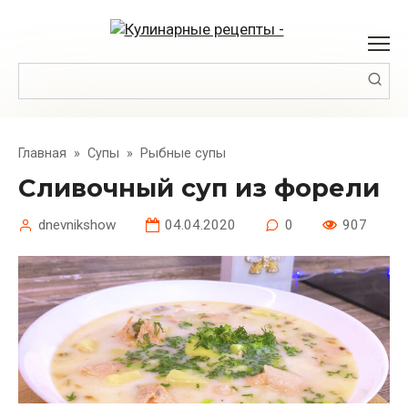
Перейти
к
контенту
Поиск:
Главная
»
Супы
»
Рыбные супы
Сливочный суп из форели
dnevnikshow
04.04.2020
0
907