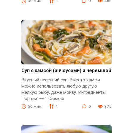
30 мин.
1
0
460
Суп с хамсой (анчоусами) и черемшой
Вкусный весенний суп. Вместо хамсы
можно использовать любую другую
мелкую рыбу, даже мойву. Ингредиенты
Порции: –+1 Свежая
50 мин.
1
0
375