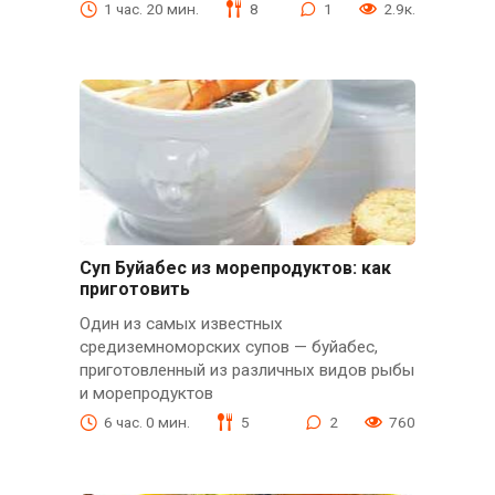
1 час. 20 мин.
8
1
2.9к.
Суп Буйабес из морепродуктов: как
приготовить
Один из самых известных
средиземноморских супов — буйабес,
приготовленный из различных видов рыбы
и морепродуктов
6 час. 0 мин.
5
2
760