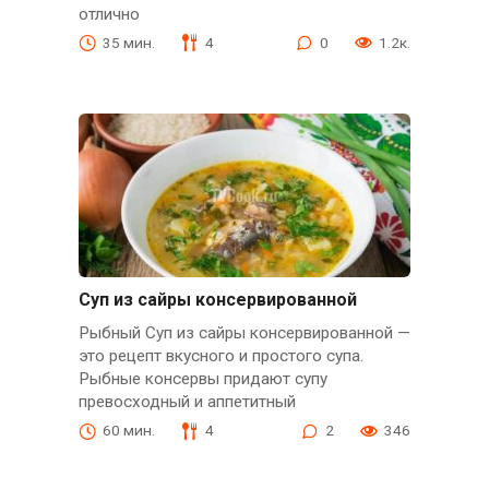
отлично
35 мин.
4
0
1.2к.
Суп из сайры консервированной
Рыбный Суп из сайры консервированной —
это рецепт вкусного и простого супа.
Рыбные консервы придают супу
превосходный и аппетитный
60 мин.
4
2
346