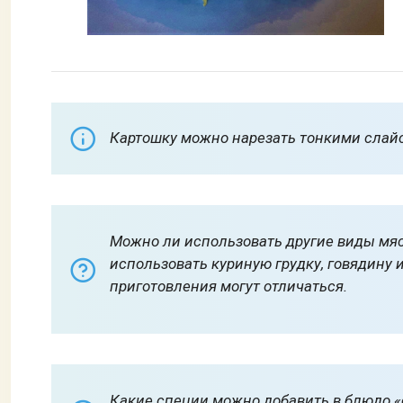
Картошку можно нарезать тонкими слай
Можно ли использовать другие виды мяс
использовать куриную грудку, говядину 
приготовления могут отличаться.
Какие специи можно добавить в блюдо «