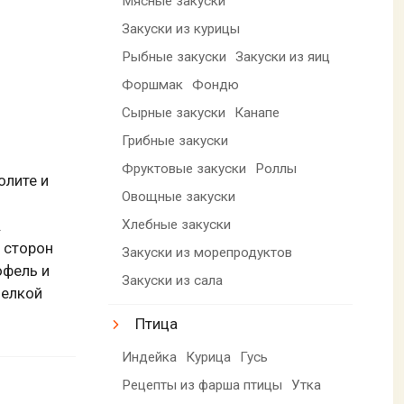
Мясные закуски
Закуски из курицы
Рыбные закуски
Закуски из яиц
Форшмак
Фондю
Сырные закуски
Канапе
Грибные закуски
Фруктовые закуски
Роллы
олите и
Овощные закуски
Хлебные закуски
.
 сторон
Закуски из морепродуктов
офель и
Закуски из сала
мелкой
Птица
Индейка
Курица
Гусь
Рецепты из фарша птицы
Утка