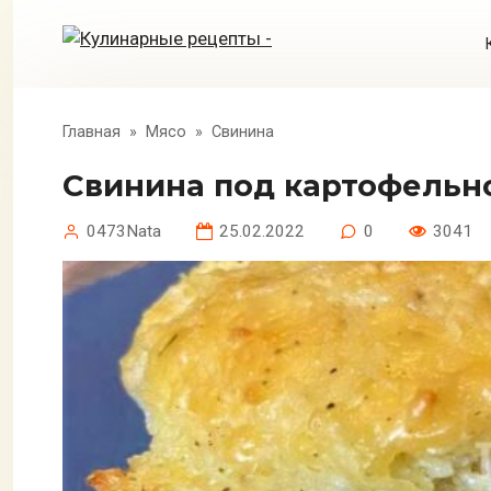
Перейти
к
контенту
Главная
»
Мясо
»
Свинина
Свинина под картофель
0473Nata
25.02.2022
0
3041