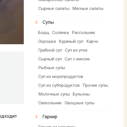
Сырные салаты
Мясные салаты
Супы
Борщ
Солянка
Рассольник
Окрошка
Куриный суп
Харчо
Грибной суп
Суп из утки
Сырный суп
Суп с мясом
Рыбные супы
Суп из морепродуктов
Суп из субпродуктов
Прочие супы
Молочные супы
Бульоны
Свекольник
Овощные супы
одходит
Гарнир
Гарнир из макарон