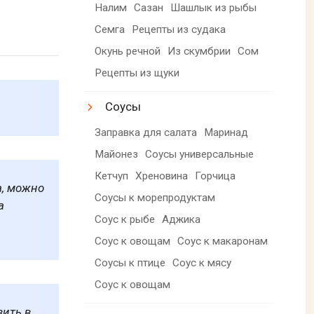
Налим
Сазан
Шашлык из рыбы
Семга
Рецепты из судака
Окунь речной
Из скумбрии
Сом
Рецепты из щуки
Соусы
Заправка для салата
Маринад
Майонез
Соусы универсальные
Кетчуп
Хреновина
Горчица
а, можно
Соусы к морепродуктам
а
Соус к рыбе
Аджика
Соус к овощам
Соус к макаронам
Соусы к птице
Соус к мясу
Соус к овощам
вить в