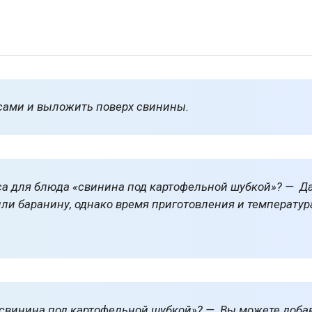
сами и выложить поверх свинины.
а для блюда «свинина под картофельной шубкой»? — Д
или баранину, однако время приготовления и температур
свинина под картофельной шубкой»? — Вы можете доба