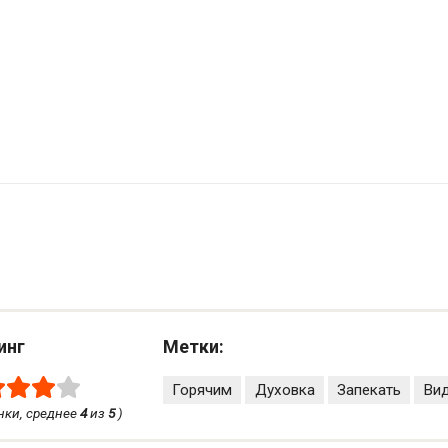
инг
Метки:
Горячим
Духовка
Запекать
Ви
нки, среднее
4
из
5
)