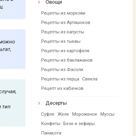
Овощи
ц.
Рецепты из моркови
Рецепты из Артишоков
Рецепты из капусты
 можно
Рецепты из тыквы
ьтат,
Рецепты из картофеля
Рецепты из баклажанов
Рецепты из Фасоли
Рецепты из перца
Свекла
Рецепт из кабачков
случая,
Десерты
я тип
Суфле
Желе
Мороженое
Муссы
Конфеты
Безе и зефиры
Панакота