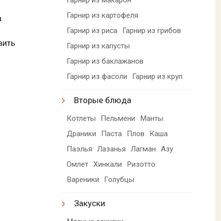
Гарнир из картофеля
а
Гарнир из риса
Гарнир из грибов
вить
Гарнир из капусты
Гарнир из баклажанов
Гарнир из фасоли
Гарнир из круп
Вторые блюда
Котлеты
Пельмени
Манты
Драники
Паста
Плов
Каша
Паэлья
Лазанья
Лагман
Азу
Омлет
Хинкали
Ризотто
Вареники
Голубцы
Закуски