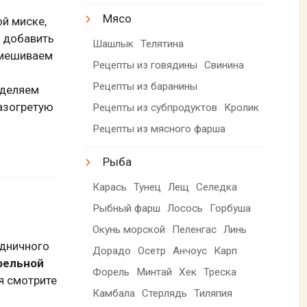
Мясо
ой миске,
 добавить
Шашлык
Телятина
емешиваем
Рецепты из говядины
Свинина
Рецепты из баранины
еделяем
азогретую
Рецепты из субпродуктов
Кролик
Рецепты из мясного фарша
Рыба
Карась
Тунец
Лещ
Селедка
Рыбный фарш
Лосось
Горбуша
Окунь морской
Пеленгас
Линь
здничного
Дорадо
Осетр
Анчоус
Карп
фельной
Форель
Минтай
Хек
Треска
я смотрите
Камбала
Стерлядь
Тиляпия