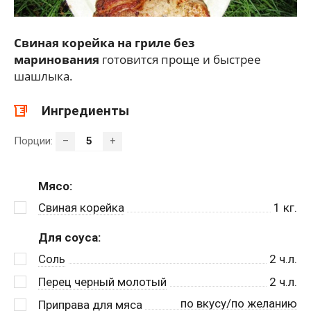
Свиная корейка на гриле без
маринования
готовится проще и быстрее
шашлыка.
Ингредиенты
Порции:
–
+
Мясо:
Свиная корейка
1
кг.
Для соуса:
Соль
2
ч.л.
Перец черный молотый
2
ч.л.
по вкусу/по желанию
Приправа для мяса