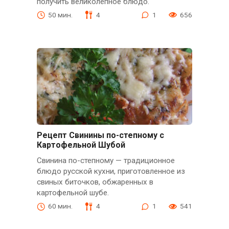
получить великолепное блюдо.
50 мин.
4
1
656
Рецепт Свинины по-степному с
Картофельной Шубой
Свинина по-степному — традиционное
блюдо русской кухни, приготовленное из
свиных биточков, обжаренных в
картофельной шубе.
60 мин.
4
1
541