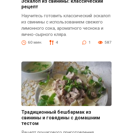
Эскалоп из свинины: классический
рецепт
Научитесь готовить классический эскалоп
из свинины с использованием свежего
лимонного сока, ароматного чеснока и
яично-сырного кляра.
60 мин.
4
1
587
Традиционный бешбармак из
свинины и говядины с домашним
тестом
Рецепт пошагового приготовления