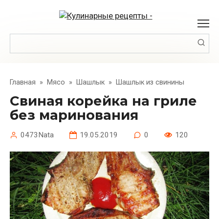
Перейти
к
контенту
Поиск:
Главная
»
Мясо
»
Шашлык
»
Шашлык из свинины
Свиная корейка на гриле
без маринования
0473Nata
19.05.2019
0
120