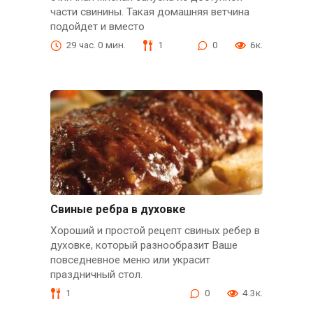
части свинины. Такая домашняя ветчина
подойдет и вместо
29 час. 0 мин.
1
0
6к.
Свиные ребра в духовке
Хороший и простой рецепт свиных ребер в
духовке, который разнообразит Ваше
повседневное меню или украсит
праздничный стол.
1
0
4.3к.