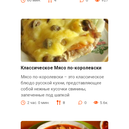
60 мин.
4
0
927
Классическое Мясо по-королевски
Мясо по-королевски – это классическое
блюдо русской кухни, представляющее
собой нежные кусочки свинины,
запеченные под шапкой
2 час. 0 мин.
8
0
5.6к.