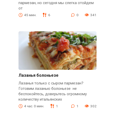
пармезан, но сегодня мы слегка отойдем
от
45 мин.
6
0
341
Лазанья болоньезе
Лазанья только с сыром пармезан?
Готовим лазанью болоньезе не
беспокойтесь, доверьтесь огромному
количеству итальянских
4 час. 0 мин.
1
1
302