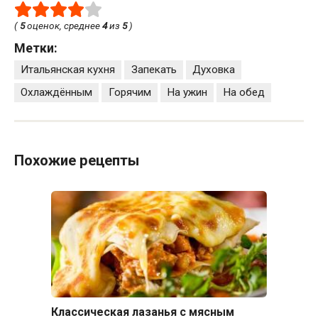
(
5
оценок, среднее
4
из
5
)
Метки:
Итальянская кухня
Запекать
Духовка
Охлаждённым
Горячим
На ужин
На обед
Похожие рецепты
Классическая лазанья с мясным