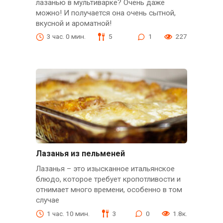
лазанью в мультиварке? Очень даже
можно! И получается она очень сытной,
вкусной и ароматной!
3 час. 0 мин.
5
1
227
Лазанья из пельменей
Лазанья – это изысканное итальянское
блюдо, которое требует кропотливости и
отнимает много времени, особенно в том
случае
1 час. 10 мин.
3
0
1.8к.