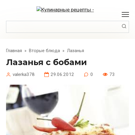
Перейти
к
контенту
Поиск:
Главная
»
Вторые блюда
»
Лазанья
Лазанья с бобами
valerka378
29.06.2012
0
73