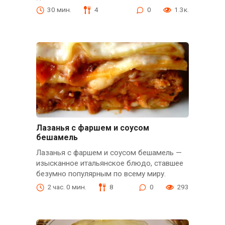
30 мин.
4
0
1.3к.
Лазанья с фаршем и соусом
бешамель
Лазанья с фаршем и соусом бешамель —
изысканное итальянское блюдо, ставшее
безумно популярным по всему миру.
2 час. 0 мин.
8
0
293