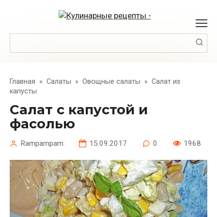
Перейти
к
контенту
Поиск:
Главная
»
Салаты
»
Овощные салаты
»
Салат из
капусты
Салат с капустой и
фасолью
Rampampam
15.09.2017
0
1968