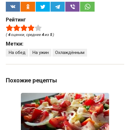
Рейтинг
(
4
оценки, среднее
4
из
5
)
Метки:
На обед
На ужин
Охлаждённым
Похожие рецепты