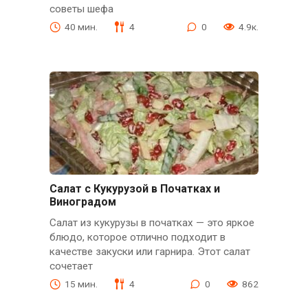
советы шефа
40 мин.
4
0
4.9к.
Салат с Кукурузой в Початках и
Виноградом
Салат из кукурузы в початках — это яркое
блюдо, которое отлично подходит в
качестве закуски или гарнира. Этот салат
сочетает
15 мин.
4
0
862