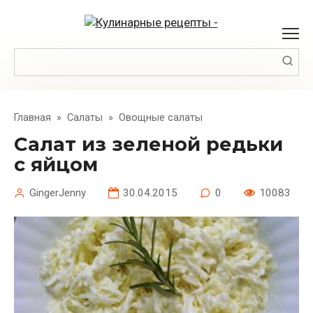
Перейти
к
контенту
Поиск:
Главная
»
Салаты
»
Овощные салаты
Салат из зеленой редьки
с яйцом
GingerJenny
30.04.2015
0
10083