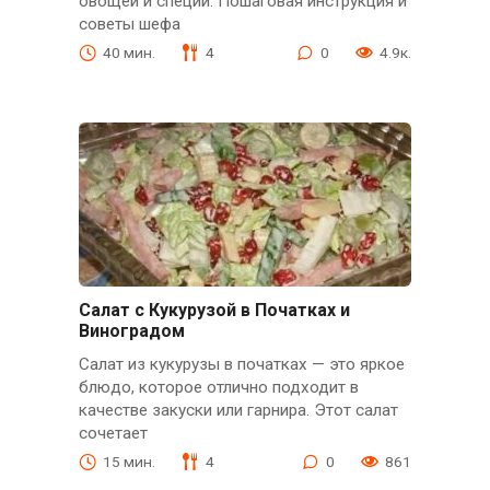
овощей и специй. Пошаговая инструкция и
советы шефа
40 мин.
4
0
4.9к.
Салат с Кукурузой в Початках и
Виноградом
Салат из кукурузы в початках — это яркое
блюдо, которое отлично подходит в
качестве закуски или гарнира. Этот салат
сочетает
15 мин.
4
0
861