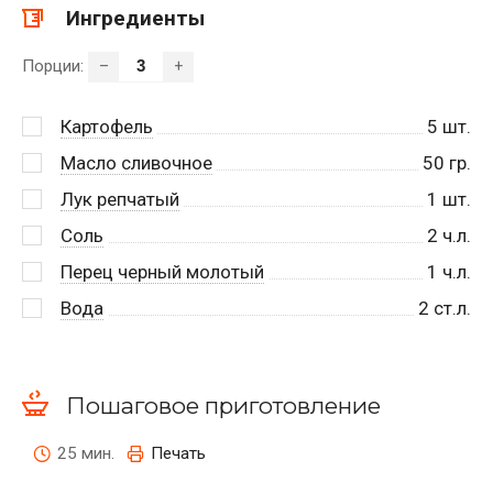
Ингредиенты
Порции:
–
+
Картофель
5
шт.
Масло сливочное
50
гр.
Лук репчатый
1
шт.
Соль
2
ч.л.
Перец черный молотый
1
ч.л.
Вода
2
ст.л.
Пошаговое приготовление
25 мин.
Печать