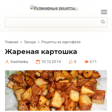
Перейти
к
контенту
Поиск:
Главная
»
Овощи
»
Рецепты из картофеля
Жареная картошка
Kashtanka
10.10.2014
0
671