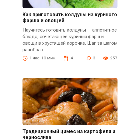
Как приготовить колдуны из куриного
фарша и овощей
Научитесь готовить колдуны — аппетитное
блюдо, сочетающее куриный фарш и
овощи в хрустящей корочке. Шаг за шагом
разобран
1 час. 10 мин.
4
3
257
Традиционный цимес из картофеля и
чернослива