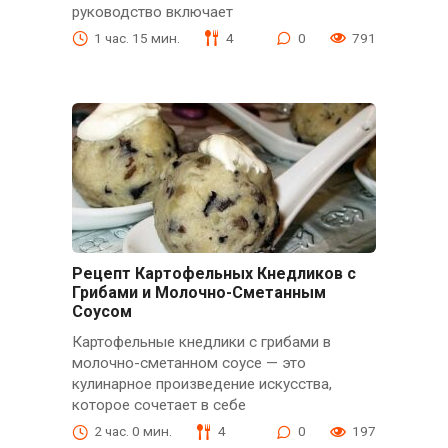
руководство включает
1 час. 15 мин.
4
0
791
Рецепт Картофельных Кнедликов с
Грибами и Молочно-Сметанным
Соусом
Картофельные кнедлики с грибами в
молочно-сметанном соусе — это
кулинарное произведение искусства,
которое сочетает в себе
2 час. 0 мин.
4
0
197