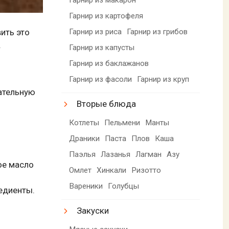
Гарнир из картофеля
Гарнир из риса
Гарнир из грибов
ить это
.
Гарнир из капусты
Гарнир из баклажанов
Гарнир из фасоли
Гарнир из круп
тательную
Вторые блюда
Котлеты
Пельмени
Манты
Драники
Паста
Плов
Каша
Паэлья
Лазанья
Лагман
Азу
ое масло
Омлет
Хинкали
Ризотто
Вареники
Голубцы
редиенты.
Закуски