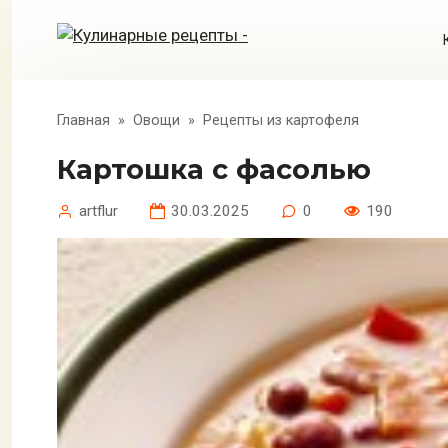
Перейти
к
контенту
Главная
»
Овощи
»
Рецепты из картофеля
Картошка с фасолью
artflur
30.03.2025
0
190