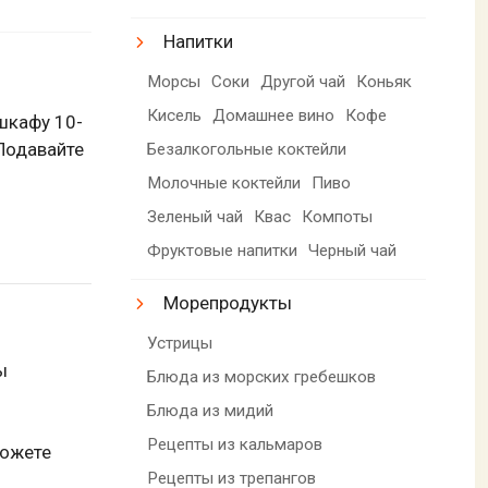
Напитки
Морсы
Соки
Другой чай
Коньяк
Кисель
Домашнее вино
Кофе
 шкафу 10-
 Подавайте
Безалкогольные коктейли
Молочные коктейли
Пиво
Зеленый чай
Квас
Компоты
Фруктовые напитки
Черный чай
Морепродукты
Устрицы
ы
Блюда из морских гребешков
Блюда из мидий
Рецепты из кальмаров
можете
Рецепты из трепангов