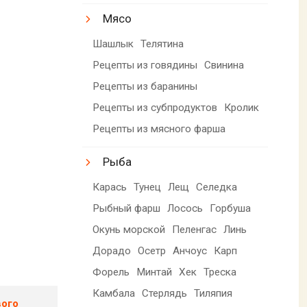
Мясо
Шашлык
Телятина
Рецепты из говядины
Свинина
Рецепты из баранины
Рецепты из субпродуктов
Кролик
Рецепты из мясного фарша
Рыба
Карась
Тунец
Лещ
Селедка
Рыбный фарш
Лосось
Горбуша
Окунь морской
Пеленгас
Линь
Дорадо
Осетр
Анчоус
Карп
Форель
Минтай
Хек
Треска
Камбала
Стерлядь
Тиляпия
вого