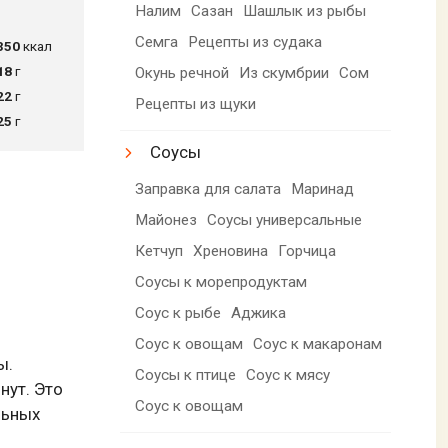
Налим
Сазан
Шашлык из рыбы
Семга
Рецепты из судака
350
ккал
18
г
Окунь речной
Из скумбрии
Сом
22
г
Рецепты из щуки
25
г
Соусы
Заправка для салата
Маринад
Майонез
Соусы универсальные
Кетчуп
Хреновина
Горчица
Соусы к морепродуктам
Соус к рыбе
Аджика
Соус к овощам
Соус к макаронам
ы.
Соусы к птице
Соус к мясу
нут. Это
Соус к овощам
льных