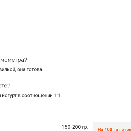
ермометра?
илкой, она готова.
ете?
йогурт в соотношении 1:1.
150-200
гр.
На 100 гр гото