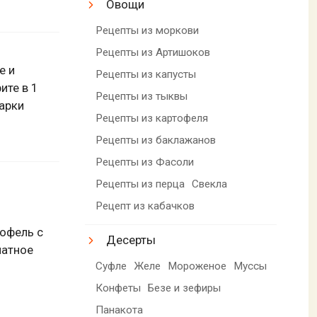
Овощи
Рецепты из моркови
Рецепты из Артишоков
е и
Рецепты из капусты
ите в 1
Рецепты из тыквы
арки
Рецепты из картофеля
Рецепты из баклажанов
Рецепты из Фасоли
Рецепты из перца
Свекла
Рецепт из кабачков
офель с
Десерты
матное
Суфле
Желе
Мороженое
Муссы
Конфеты
Безе и зефиры
Панакота