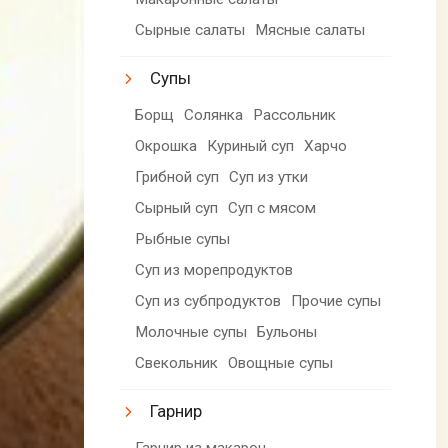
Сырные салаты
Мясные салаты
Супы
Борщ
Солянка
Рассольник
Окрошка
Куриный суп
Харчо
Грибной суп
Суп из утки
Сырный суп
Суп с мясом
Рыбные супы
Суп из морепродуктов
Суп из субпродуктов
Прочие супы
Молочные супы
Бульоны
Свекольник
Овощные супы
Гарнир
Гарнир из макарон