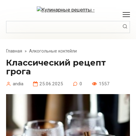
Перейти
к
контенту
Поиск:
Главная
»
Алкогольные коктейли
Классический рецепт
грога
andia
25.06.2025
0
1557