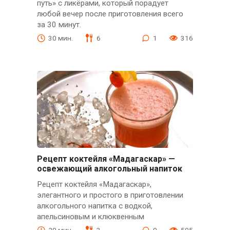
путь» с ликёрами, который порадует
любой вечер после приготовления всего
за 30 минут.
30 мин.
6
1
316
Рецепт коктейля «Мадагаскар» —
освежающий алкогольный напиток
Рецепт коктейля «Мадагаскар»,
элегантного и простого в приготовлении
алкогольного напитка с водкой,
апельсиновым и клюквенным
20 мин.
3
0
505