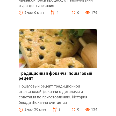
начинкой. Весь процесс, от замачивания
сыра до выпекания
5 час. 0 мин.
4
0
176
Традиционная фокачча: пошаговый
рецепт
Пошаговый рецепт традиционной
итальянской фокаччи с деталями и
советами по приготовлению. История
блюда Фокачча считается
2 час. 30 мин.
8
0
134