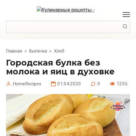
Перейти
к
контенту
Поиск:
Главная
»
Выпечка
»
Хлеб
Городская булка без
молока и яиц в духовке
HomeRecipes
01.04.2020
0
1255