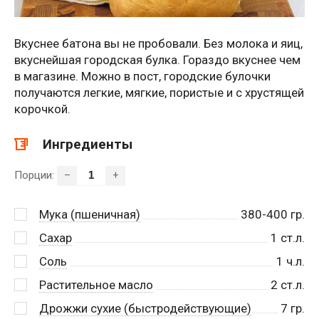
Вкуснее батона вы не пробовали. Без молока и яиц,
вкуснейшая городская булка. Гораздо вкуснее чем
в магазине. Можно в пост, городские булочки
получаются легкие, мягкие, пористые и с хрустящей
корочкой.
Ингредиенты
Порции:
–
+
Мука (пшеничная)
380-400
гр.
Сахар
1
ст.л.
Соль
1
ч.л.
Растительное масло
2
ст.л.
Дрожжи сухие (быстродействующие)
7
гр.