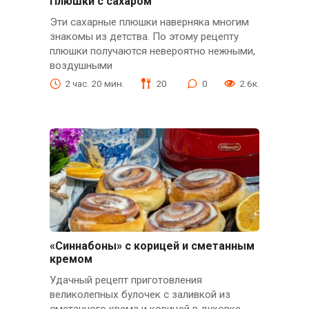
Плюшки с сахаром
Эти сахарные плюшки наверняка многим
знакомы из детства. По этому рецепту
плюшки получаются невероятно нежными,
воздушными
2 час. 20 мин.
20
0
2.6к.
«Синнабоны» с корицей и сметанным
кремом
Удачный рецепт приготовления
великолепных булочек с заливкой из
сметанного крема и корицей в духовке,