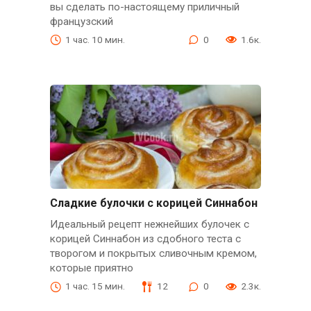
вы сделать по-настоящему приличный
французский
1 час. 10 мин.
0
1.6к.
Сладкие булочки с корицей Синнабон
Идеальный рецепт нежнейших булочек с
корицей Синнабон из сдобного теста с
творогом и покрытых сливочным кремом,
которые приятно
1 час. 15 мин.
12
0
2.3к.