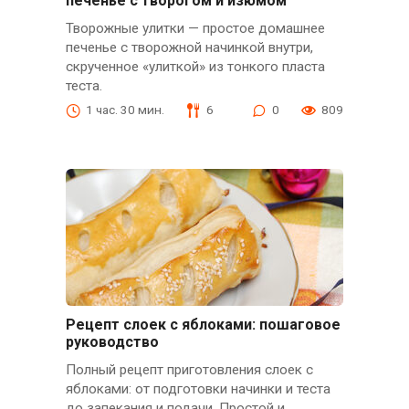
печенье с творогом и изюмом
Творожные улитки — простое домашнее
печенье с творожной начинкой внутри,
скрученное «улиткой» из тонкого пласта
теста.
1 час. 30 мин.
6
0
809
Рецепт слоек с яблоками: пошаговое
руководство
Полный рецепт приготовления слоек с
яблоками: от подготовки начинки и теста
до запекания и подачи. Простой и