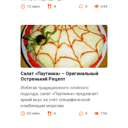
15 мин.
4
0
349
Салат «Паутинка» – Оригинальный
Остренький Рецепт
Избегая традиционного слоёного
подхода, салат «Паутинка» предлагает
яркий вкус за счёт специфической
комбинации моркови
60 мин.
6
0
156