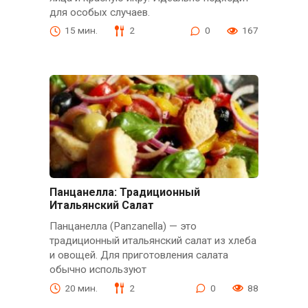
для особых случаев.
15 мин.
2
0
167
Панцанелла: Традиционный
Итальянский Салат
Панцанелла (Panzanella) — это
традиционный итальянский салат из хлеба
и овощей. Для приготовления салата
обычно используют
20 мин.
2
0
88