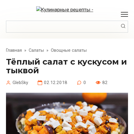
Перейти
к
контенту
Поиск:
Главная
»
Салаты
»
Овощные салаты
Тёплый салат с кускусом и
тыквой
GlebSky
02.12.2018
0
82