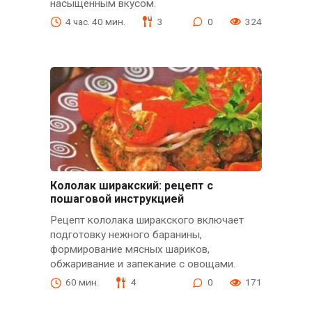
насыщенным вкусом.
4 час. 40 мин.
3
0
324
Кололак ширакский: рецепт с
пошаговой инструкцией
Рецепт кололака ширакского включает
подготовку нежного баранины,
формирование мясных шариков,
обжаривание и запекание с овощами.
60 мин.
4
0
171