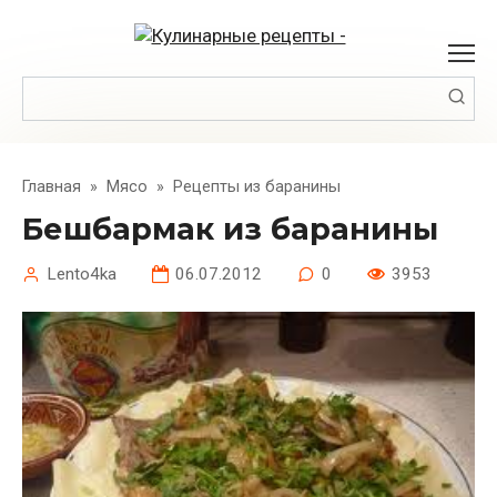
Перейти
к
контенту
Поиск:
Главная
»
Мясо
»
Рецепты из баранины
Бешбармак из баранины
Lento4ka
06.07.2012
0
3953