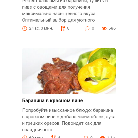
Рецепт хашламы из баранины, тушить в
пиве с овощами для получения
максимально насыщенного вкуса.
Оптимальный выбор для уютного
2 час. 0 мин.
8
0
586
Баранина в красном вине
Попробуйте изысканное блюдо: баранина
в красном вине с добавлением яблок, лука
и грецких орехов. Подойдет как для
праздничного
60 мин.
4
0
1.1к.