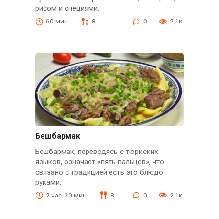
рисом и специями.
60 мин.
8
0
2.1к.
Бешбармак
Бешбармак, переводясь с тюркских
языков, означает «пять пальцев», что
связано с традицией есть это блюдо
руками.
2 час. 30 мин.
8
0
2.1к.