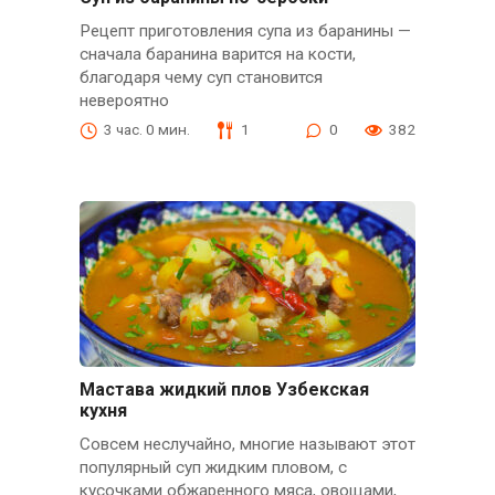
Рецепт приготовления супа из баранины —
сначала баранина варится на кости,
благодаря чему суп становится
невероятно
3 час. 0 мин.
1
0
382
Мастава жидкий плов Узбекская
кухня
Совсем неслучайно, многие называют этот
популярный суп жидким пловом, с
кусочками обжаренного мяса, овощами,