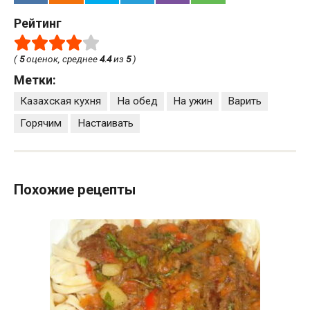
Рейтинг
(
5
оценок, среднее
4.4
из
5
)
Метки:
Казахская кухня
На обед
На ужин
Варить
Горячим
Настаивать
Похожие рецепты