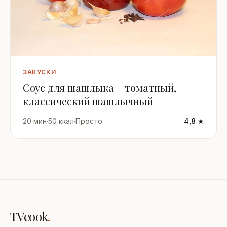
ЗАКУСКИ
Соус для шашлыка – томатный,
классический шашлычный
20 мин
·
50 ккал
·
Просто
4,8 ★
TVcook
.