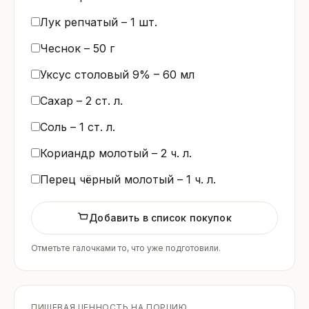
Лук репчатый –
1
шт.
Чеснок –
50
г
Уксус столовый 9% –
60
мл
Сахар –
2
ст. л.
Соль –
1
ст. л.
Кориандр молотый –
2
ч. л.
Перец чёрный молотый –
1
ч. л.
Добавить в список покупок
Отметьте галочками то, что уже подготовили.
ПИЩЕВАЯ ЦЕННОСТЬ НА ПОРЦИЮ