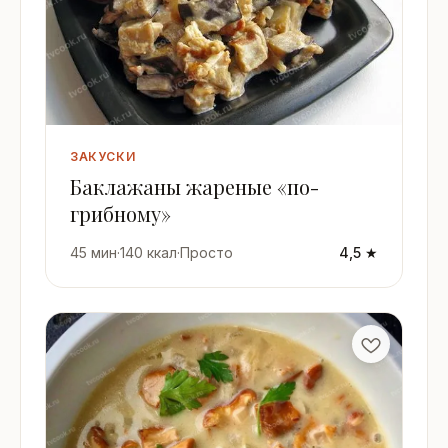
ЗАКУСКИ
Баклажаны жареные «по-
грибному»
45 мин
·
140 ккал
·
Просто
4,5 ★