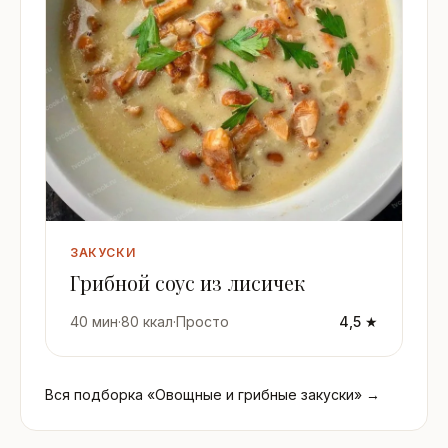
ЗАКУСКИ
Грибной соус из лисичек
40 мин
·
80 ккал
·
Просто
4,5 ★
Вся подборка «Овощные и грибные закуски» →