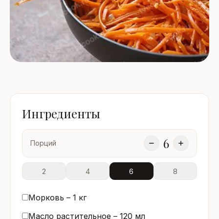
Ингредиенты
6
Порций
2
4
6
8
Морковь –
1
кг
Масло растительное –
120
мл