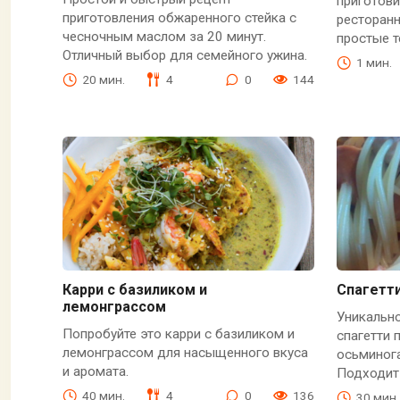
приготови
приготовления обжаренного стейка с
ресторан
чесночным маслом за 20 минут.
простые 
Отличный выбор для семейного ужина.
1 мин.
20 мин.
4
0
144
Карри с базиликом и
Спагетт
лемонграссом
Уникально
Попробуйте это карри с базиликом и
спагетти
лемонграссом для насыщенного вкуса
осьминога
и аромата.
Подходит
40 мин.
4
0
136
30 мин.