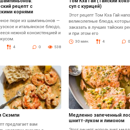
 шампиньонов:
Том Кха Гай (Тайский кок
ский рецепт с
суп с курицей)
скими корнями
Этот рецепт Том Кха Гай нап
нное пюре из шампиньонов —
великолепные блюда, котор
узское и итальянское блюдо,
заказать в лучших тайских ре
ееся нежной консистенцией и
и при этом его
вкусом.
30 мин.
4
4
0
538
и Скэмпи
Медленно запеченный лос
шнитт-луком и лимоном
пт предлагает вам
Этот рецепт использует мед