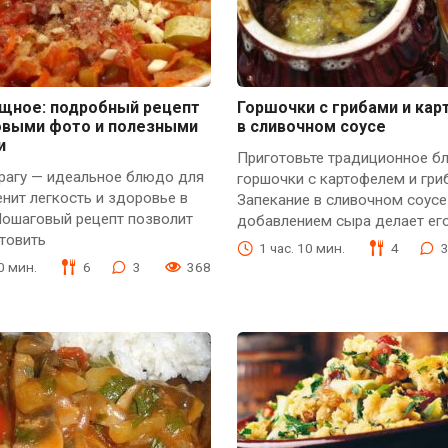
ощное: подробный рецепт
Горшочки с грибами и ка
овыми фото и полезными
в сливочном соусе
и
Приготовьте традиционное б
рагу — идеальное блюдо для
горшочки с картофелем и гри
ценит легкость и здоровье в
Запекание в сливочном соусе
Пошаговый рецепт позволит
добавлением сыра делает ег
товить
1 час. 10 мин.
4
30 мин.
6
3
368