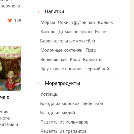
ерсочного
Напитки
0
159
Морсы
Соки
Другой чай
Коньяк
Кисель
Домашнее вино
Кофе
Безалкогольные коктейли
Молочные коктейли
Пиво
Зеленый чай
Квас
Компоты
Фруктовые напитки
Черный чай
Морепродукты
Устрицы
чи с
Блюда из морских гребешков
ения
Блюда из мидий
бного
Рецепты из кальмаров
катами и
Рецепты из трепангов