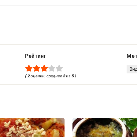
Рейтинг
Мет
Ви
(
2
оценки, среднее
3
из
5
)