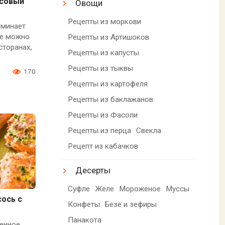
осовый
Овощи
Рецепты из моркови
оминает
ые можно
Рецепты из Артишоков
сторанах,
Рецепты из капусты
Рецепты из тыквы
0
170
Рецепты из картофеля
Рецепты из баклажанов
Рецепты из Фасоли
Рецепты из перца
Свекла
Рецепт из кабачков
Десерты
Суфле
Желе
Мороженое
Муссы
ось с
Конфеты
Безе и зефиры
Панакота
ленное