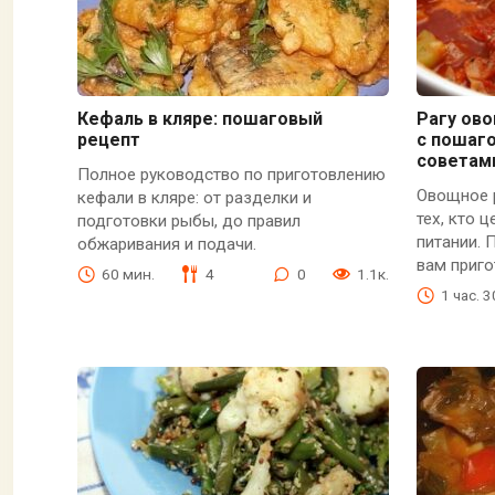
Кефаль в кляре: пошаговый
Рагу ов
рецепт
с пошаг
советам
Полное руководство по приготовлению
Овощное 
кефали в кляре: от разделки и
тех, кто 
подготовки рыбы, до правил
питании. 
обжаривания и подачи.
вам приго
60 мин.
4
0
1.1к.
1 час. 