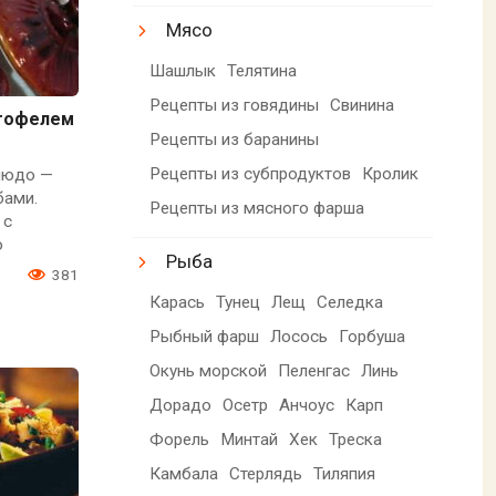
Мясо
Шашлык
Телятина
Рецепты из говядины
Свинина
ртофелем
Рецепты из баранины
Рецепты из субпродуктов
Кролик
людо —
бами.
Рецепты из мясного фарша
 с
о
Рыба
3
381
Карась
Тунец
Лещ
Селедка
Рыбный фарш
Лосось
Горбуша
Окунь морской
Пеленгас
Линь
Дорадо
Осетр
Анчоус
Карп
Форель
Минтай
Хек
Треска
Камбала
Стерлядь
Тиляпия