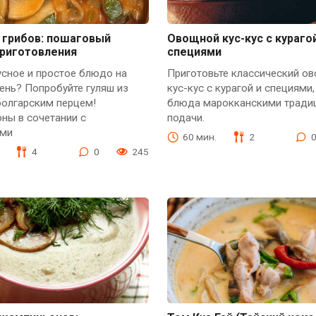
 грибов: пошаговый
Овощной кус-кус с курагой
приготовления
специями
сное и простое блюдо на
Приготовьте классический о
ень? Попробуйте гуляш из
кус-кус с курагой и специями
болгарским перцем!
блюда марокканскими тради
ны в сочетании с
подачи.
ыми
60 мин.
2
4
0
245