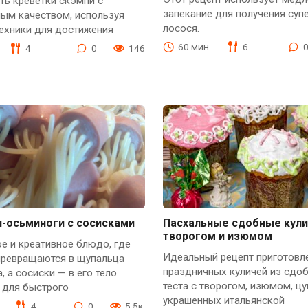
ть креветки скэмпи с
запекание для получения суп
ным качеством, используя
лосося.
техники для достижения
60 мин.
6
4
0
146
и-осьминоги с сосисками
Пасхальные сдобные кули
творогом и изюмом
е и креативное блюдо, где
Идеальный рецепт приготовл
 превращаются в щупальца
праздничных куличей из сдо
, а сосиски — в его тело.
теста с творогом, изюмом, цу
 для быстрого
украшенных итальянской
4
0
5.5к.