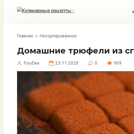
Перейти
к
контенту
Главная
»
Несортированное
Домашние трюфели из с
FooDee
23.11.2020
0
909