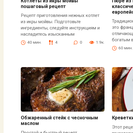
Котлеты из икры мойвы
Пюре из
пошаговый рецепт
классиче
европей
Рецепт приготовления нежных котлет
Традицио
из икры мойвы. Подготовьте
это франц
ингредиенты, следуйте инструкциям и
отличающ
насладитесь изысканным
богатым 
40 мин.
4
0
1.9к.
60 мин.
Обжаренный стейк с чесночным
Креветк
маслом
Этот реце
Простой и быстрый рецепт