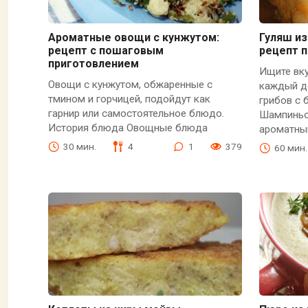
Ароматные овощи с кунжутом:
Гуляш из
рецепт с пошаговым
рецепт 
приготовлением
Ищите вку
Овощи с кунжутом, обжаренные с
каждый д
тмином и горчицей, подойдут как
грибов с 
гарнир или самостоятельное блюдо.
Шампиньо
История блюда Овощные блюда
ароматн
30 мин.
4
1
379
60 мин.