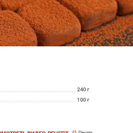
240
г
100
г
Печать