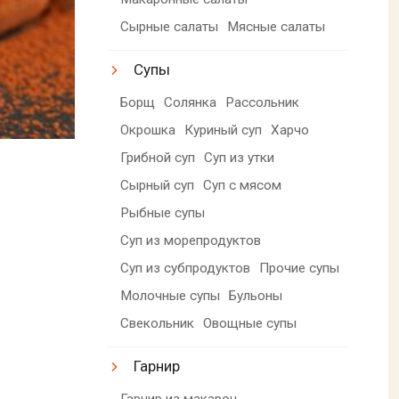
Сырные салаты
Мясные салаты
Супы
Борщ
Солянка
Рассольник
Окрошка
Куриный суп
Харчо
Грибной суп
Суп из утки
Сырный суп
Суп с мясом
Рыбные супы
Суп из морепродуктов
Суп из субпродуктов
Прочие супы
Молочные супы
Бульоны
Свекольник
Овощные супы
Гарнир
Гарнир из макарон