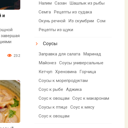
Налим
Сазан
Шашлык из рыбы
Семга
Рецепты из судака
 и
Окунь речной
Из скумбрии
Сом
Рецепты из щуки
вощной
, завершая
циями
Соусы
Заправка для салата
Маринад
0
232
Майонез
Соусы универсальные
Кетчуп
Хреновина
Горчица
Соусы к морепродуктам
Соус к рыбе
Аджика
Соус к овощам
Соус к макаронам
Соусы к птице
Соус к мясу
Соус к овощам