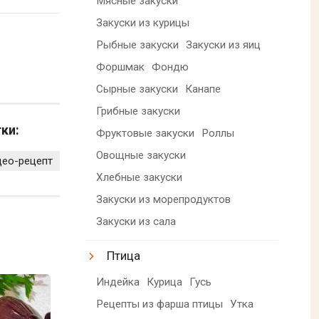
Мясные закуски
Закуски из курицы
Рыбные закуски
Закуски из яиц
Форшмак
Фондю
Сырные закуски
Канапе
Грибные закуски
ки:
Фруктовые закуски
Роллы
Овощные закуски
део-рецепт
Хлебные закуски
Закуски из морепродуктов
Закуски из сала
Птица
Индейка
Курица
Гусь
Рецепты из фарша птицы
Утка