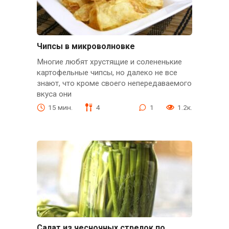
Чипсы в микроволновке
Многие любят хрустящие и солененькие
картофельные чипсы, но далеко не все
знают, что кроме своего непередаваемого
вкуса они
15 мин.
4
1
1.2к.
Салат из чесночных стрелок по