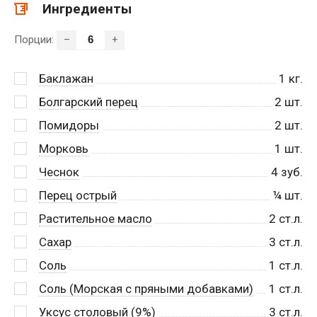
Ингредиенты
Порции:
–
+
Баклажан
1
кг.
Болгарский перец
2
шт.
Помидоры
2
шт.
Морковь
1
шт.
Чеснок
4
зуб.
Перец острый
¼
шт.
Растительное масло
2
ст.л.
Сахар
3
ст.л.
Соль
1
ст.л.
Соль (Морская с пряными добавками)
1
ст.л.
Уксус столовый (9%)
3
ст.л.