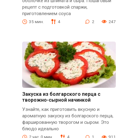
оболочке из шпината и сыра. Пошаговый
рецепт с подготовкой спаржи,
приготовлением соуса
35 мин.
4
2
247
Закуска из болгарского перца с
творожно-сырной начинкой
Узнайте, как приготовить вкусную и
ароматную закуску из болгарского перца,
фаршированную творогом и сыром. Это
блюдо идеально
2 час. 0 мин.
4
1
911