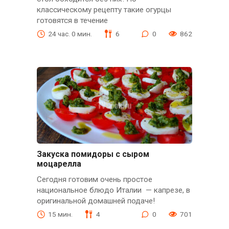
классическому рецепту такие огурцы
готовятся в течение
24 час. 0 мин.
6
0
862
Закуска помидоры с сыром
моцарелла
Сегодня готовим очень простое
национальное блюдо Италии — капрезе, в
оригинальной домашней подаче!
15 мин.
4
0
701