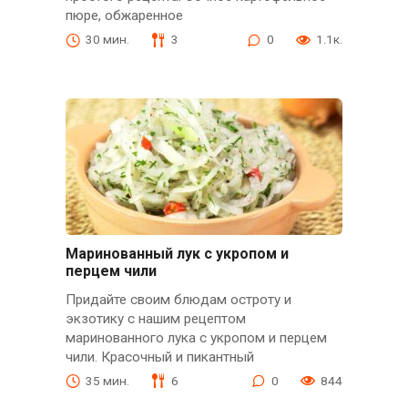
пюре, обжаренное
30 мин.
3
0
1.1к.
Маринованный лук с укропом и
перцем чили
Придайте своим блюдам остроту и
экзотику с нашим рецептом
маринованного лука с укропом и перцем
чили. Красочный и пикантный
35 мин.
6
0
844