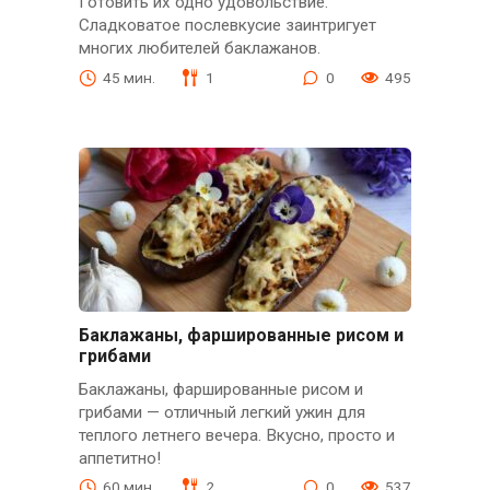
Готовить их одно удовольствие.
Сладковатое послевкусие заинтригует
многих любителей баклажанов.
45 мин.
1
0
495
Баклажаны, фаршированные рисом и
грибами
Баклажаны, фаршированные рисом и
грибами — отличный легкий ужин для
теплого летнего вечера. Вкусно, просто и
аппетитно!
60 мин.
2
0
537