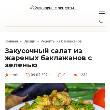
Перейти
к
контенту
Поиск:
Главная
»
Овощи
»
Рецепты из баклажанов
Закусочный салат из
жареных баклажанов с
зеленью
ttmir
09.07.2021
0
1231