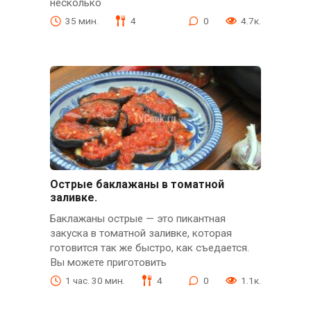
несколько
35 мин.
4
0
4.7к.
Острые баклажаны в томатной
заливке.
Баклажаны острые — это пикантная
закуска в томатной заливке, которая
готовится так же быстро, как съедается.
Вы можете приготовить
1 час. 30 мин.
4
0
1.1к.