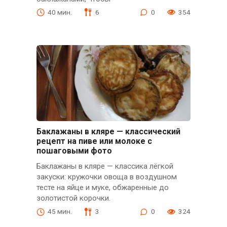
40 мин.
6
0
354
Баклажаны в кляре — классический
рецепт на пиве или молоке с
пошаговыми фото
Баклажаны в кляре — классика лёгкой
закуски: кружочки овоща в воздушном
тесте на яйце и муке, обжаренные до
золотистой корочки.
45 мин.
3
0
324