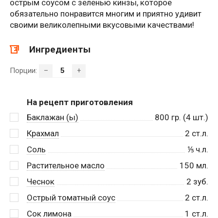
острым соусом с зеленью кинзы, которое
обязательно понравится многим и приятно удивит
своими великолепными вкусовыми качествами!
Ингредиенты
Порции:
–
+
На рецепт приготовления
Баклажан (ы)
800
гр. (4 шт.)
Крахмал
2
ст.л.
Соль
⅕
ч.л.
Растительное масло
150
мл.
Чеснок
2
зуб.
Острый томатный соус
2
ст.л.
Сок лимона
1
ст.л.