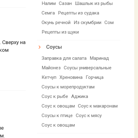
Налим
Сазан
Шашлык из рыбы
Семга
Рецепты из судака
Окунь речной
Из скумбрии
Сом
Рецепты из щуки
 Сверху на
Соусы
чком
Заправка для салата
Маринад
Майонез
Соусы универсальные
Кетчуп
Хреновина
Горчица
Соусы к морепродуктам
Соус к рыбе
Аджика
Соус к овощам
Соус к макаронам
Соусы к птице
Соус к мясу
Соус к овощам
ле
м.