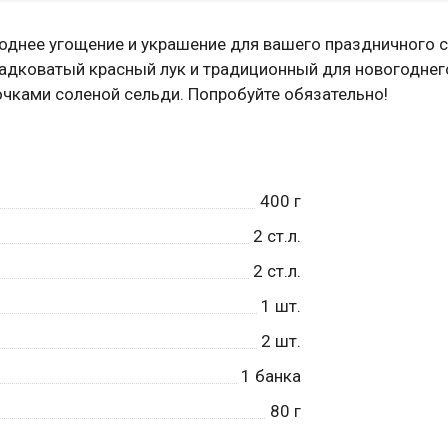
однее угощение и украшение для вашего праздничного с
ладковатый красный лук и традиционный для новогоднег
чками соленой сельди. Попробуйте обязательно!
400
г
2
ст.л.
2
ст.л.
1
шт.
2
шт.
1
банка
80
г