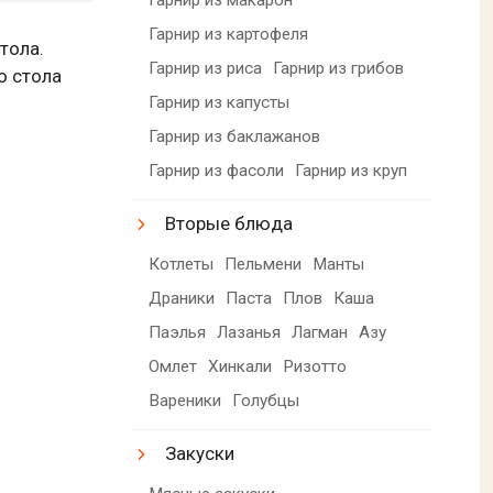
Гарнир из картофеля
тола.
Гарнир из риса
Гарнир из грибов
о стола
Гарнир из капусты
Гарнир из баклажанов
Гарнир из фасоли
Гарнир из круп
Вторые блюда
Котлеты
Пельмени
Манты
Драники
Паста
Плов
Каша
Паэлья
Лазанья
Лагман
Азу
Омлет
Хинкали
Ризотто
Вареники
Голубцы
Закуски