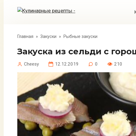
Перейти
к
контенту
Главная
»
Закуски
»
Рыбные закуски
Закуска из сельди с гор
Cheesy
12.12.2019
0
210