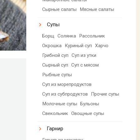
Сырные салаты
Мясные салаты
Супы
Борщ
Солянка
Рассольник
Окрошка
Куриный суп
Харчо
Грибной суп
Суп из утки
Сырный суп
Суп с мясом
Рыбные супы
Суп из морепродуктов
Суп из субпродуктов
Прочие супы
Молочные супы
Бульоны
Свекольник
Овощные супы
Гарнир
Гарнир из макарон