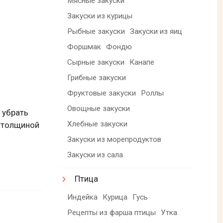
Мясные закуски
Закуски из курицы
Рыбные закуски
Закуски из яиц
Форшмак
Фондю
Сырные закуски
Канапе
Грибные закуски
Фруктовые закуски
Роллы
Овощные закуски
 убрать
Хлебные закуски
и толщиной
Закуски из морепродуктов
Закуски из сала
Птица
Индейка
Курица
Гусь
Рецепты из фарша птицы
Утка