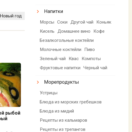
Напитки
Новый год
Морсы
Соки
Другой чай
Коньяк
Кисель
Домашнее вино
Кофе
Безалкогольные коктейли
Молочные коктейли
Пиво
Зеленый чай
Квас
Компоты
Фруктовые напитки
Черный чай
Морепродукты
Устрицы
Блюда из морских гребешков
Блюда из мидий
ой рыбой
рый
Рецепты из кальмаров
Рецепты из трепангов