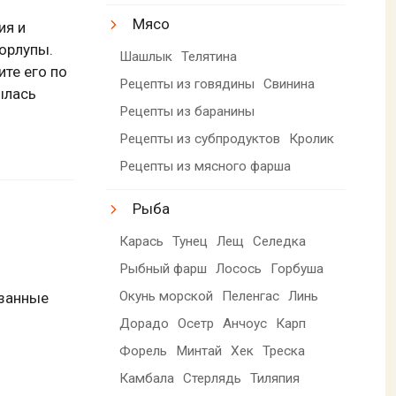
Мясо
ия и
корлупы.
Шашлык
Телятина
ите его по
Рецепты из говядины
Свинина
ылась
Рецепты из баранины
Рецепты из субпродуктов
Кролик
Рецепты из мясного фарша
Рыба
Карась
Тунец
Лещ
Селедка
Рыбный фарш
Лосось
Горбуша
Окунь морской
Пеленгас
Линь
езанные
Дорадо
Осетр
Анчоус
Карп
Форель
Минтай
Хек
Треска
Камбала
Стерлядь
Тиляпия