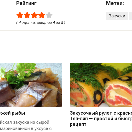
Рейтинг
Метки:
Закуски
(
4
оценки, среднее
4
из
5
)
вежей рыбы
Закусочный рулет с красн
Тяп-ляп — простой и быст
йская закуска из сырой
рецепт
маринованной в уксусе с