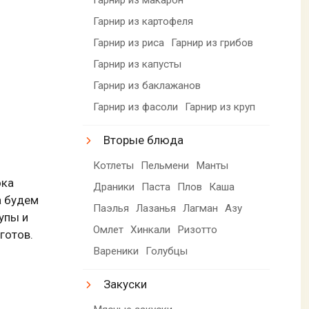
Гарнир из картофеля
Гарнир из риса
Гарнир из грибов
Гарнир из капусты
Гарнир из баклажанов
Гарнир из фасоли
Гарнир из круп
Вторые блюда
Котлеты
Пельмени
Манты
ока
Драники
Паста
Плов
Каша
а будем
Паэлья
Лазанья
Лагман
Азу
упы и
Омлет
Хинкали
Ризотто
готов.
Вареники
Голубцы
Закуски