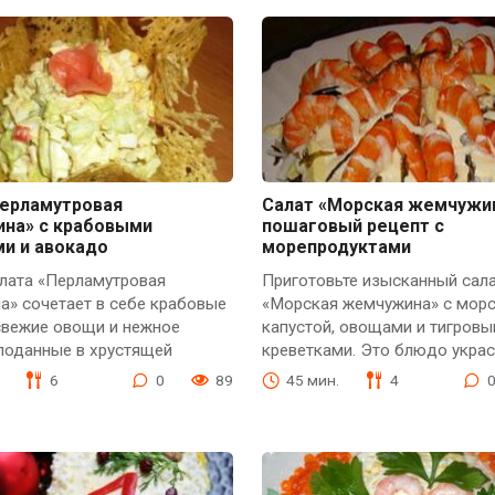
Перламутровая
Салат «Морская жемчужи
на» с крабовыми
пошаговый рецепт с
ми и авокадо
морепродуктами
алата «Перламутровая
Приготовьте изысканный сал
а» сочетает в себе крабовые
«Морская жемчужина» с мор
свежие овощи и нежное
капустой, овощами и тигров
поданные в хрустящей
креветками. Это блюдо украс
6
0
89
45 мин.
4