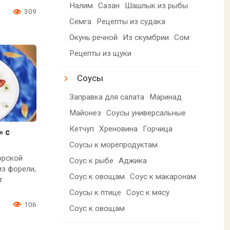
Налим
Сазан
Шашлык из рыбы
0
309
Семга
Рецепты из судака
Окунь речной
Из скумбрии
Сом
Рецепты из щуки
Соусы
Заправка для салата
Маринад
Майонез
Соусы универсальные
Кетчуп
Хреновина
Горчица
» с
Соусы к морепродуктам
орской
Соус к рыбе
Аджика
из форели,
Соус к овощам
Соус к макаронам
т
Соусы к птице
Соус к мясу
0
106
Соус к овощам