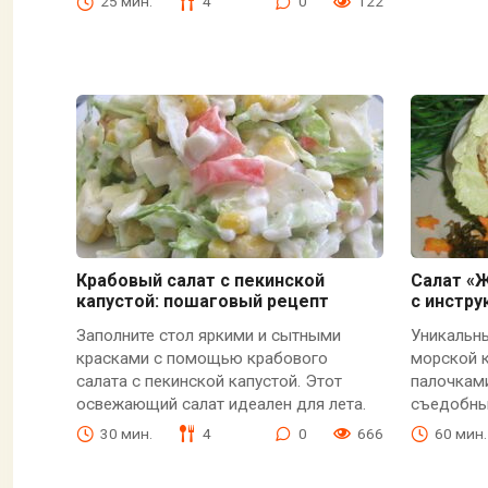
25 мин.
4
0
122
Крабовый салат с пекинской
Салат «
капустой: пошаговый рецепт
с инстру
Заполните стол яркими и сытными
Уникальн
красками с помощью крабового
морской 
салата с пекинской капустой. Этот
палочками
освежающий салат идеален для лета.
съедобны
30 мин.
4
0
666
60 мин.