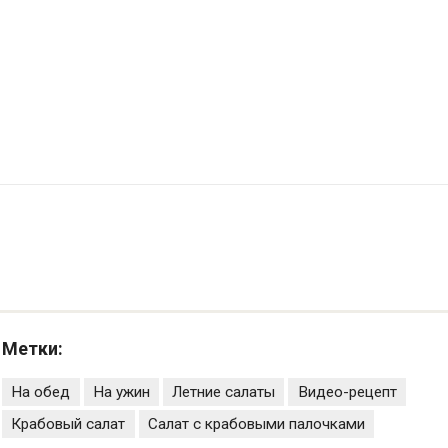
Метки:
На обед
На ужин
Летние салаты
Видео-рецепт
Крабовый салат
Салат с крабовыми палочками