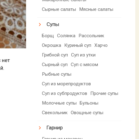
Сырные салаты
Мясные салаты
Супы
Борщ
Солянка
Рассольник
Окрошка
Куриный суп
Харчо
Грибной суп
Суп из утки
 нет
Сырный суп
Суп с мясом
й.
Рыбные супы
Суп из морепродуктов
Суп из субпродуктов
Прочие супы
Молочные супы
Бульоны
Свекольник
Овощные супы
Гарнир
Гарнир из макарон