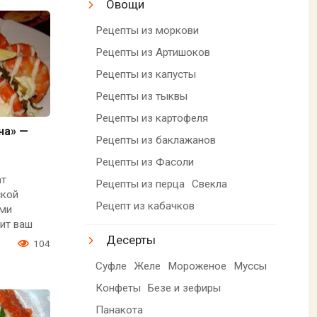
Овощи
Рецепты из моркови
Рецепты из Артишоков
Рецепты из капусты
Рецепты из тыквы
Рецепты из картофеля
на» —
Рецепты из баклажанов
Рецепты из Фасоли
ат
Рецепты из перца
Свекла
ской
Рецепт из кабачков
ыми
ит ваш
Десерты
0
104
Суфле
Желе
Мороженое
Муссы
Конфеты
Безе и зефиры
Панакота