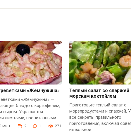
 креветками «Жемчужина»
Теплый салат со спаржей 
морским коктейлем
креветками «Жемчужина» —
Приготовьте теплый салат с
жающее блюдо с картофелем,
морепродуктами и спаржей. У
и сыром. Украшается
все секреты правильного
ми листьями, пропитанными
приготовления, включая сове
30 мин.
2
1
271
идеальной