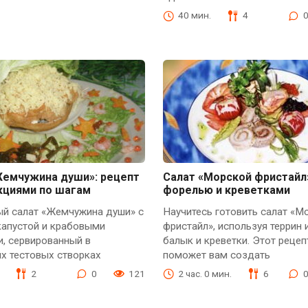
40 мин.
4
Жемчужина души»: рецепт
Салат «Морской фристайл
кциями по шагам
форелью и креветками
ый салат «Жемчужина души» с
Научитесь готовить салат «М
капустой и крабовыми
фристайл», используя террин 
, сервированный в
балык и креветки. Этот рецеп
х тестовых створках
поможет вам создать
2
0
121
2 час. 0 мин.
6