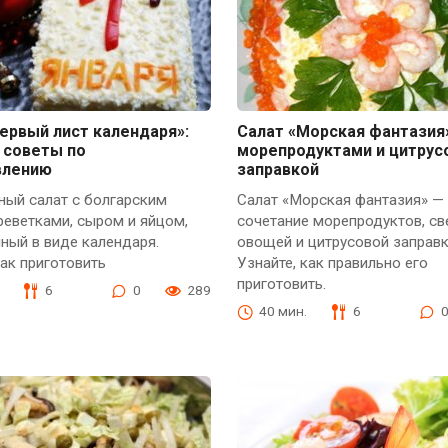
ервый лист календаря»:
Салат «Морская фантазия
 советы по
морепродуктами и цитрус
влению
заправкой
ный салат с болгарским
Салат «Морская фантазия» —
реветками, сыром и яйцом,
сочетание морепродуктов, с
ный в виде календаря.
овощей и цитрусовой заправк
как приготовить
Узнайте, как правильно его
приготовить.
6
0
289
40 мин.
6