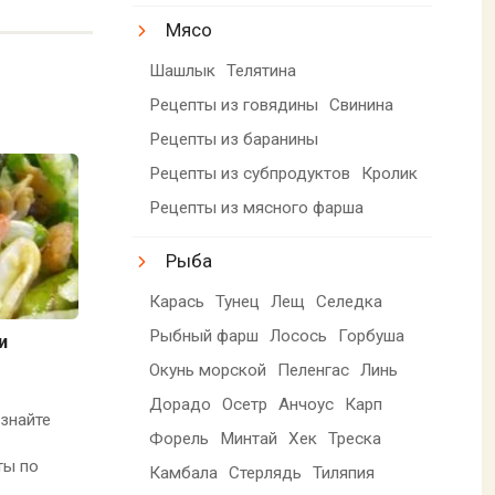
Мясо
Шашлык
Телятина
Рецепты из говядины
Свинина
Рецепты из баранины
Рецепты из субпродуктов
Кролик
Рецепты из мясного фарша
Рыба
Карась
Тунец
Лещ
Селедка
Рыбный фарш
Лосось
Горбуша
и
Окунь морской
Пеленгас
Линь
Дорадо
Осетр
Анчоус
Карп
знайте
Форель
Минтай
Хек
Треска
ты по
Камбала
Стерлядь
Тиляпия