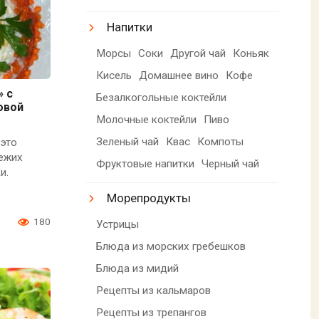
Напитки
Морсы
Соки
Другой чай
Коньяк
Кисель
Домашнее вино
Кофе
» с
Безалкогольные коктейли
овой
Молочные коктейли
Пиво
Зеленый чай
Квас
Компоты
 это
вежих
Фруктовые напитки
Черный чай
и.
Морепродукты
0
180
Устрицы
Блюда из морских гребешков
Блюда из мидий
Рецепты из кальмаров
Рецепты из трепангов