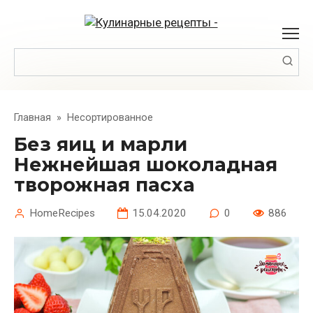
Перейти
к
контенту
Поиск:
Главная
»
Несортированное
Без яиц и марли
Нежнейшая шоколадная
творожная пасха
HomeRecipes
15.04.2020
0
886