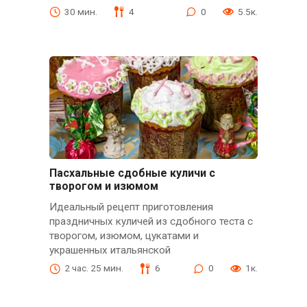
30 мин.
4
0
5.5к.
Пасхальные сдобные куличи с
творогом и изюмом
Идеальный рецепт приготовления
праздничных куличей из сдобного теста с
творогом, изюмом, цукатами и
украшенных итальянской
2 час. 25 мин.
6
0
1к.