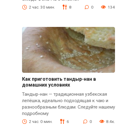
2 час. 30 мин.
8
0
134
Как приготовить тандыр-нан в
домашних условиях
Тандыр-нан — традиционная узбекская
лепёшка, идеально подходящая к чаю и
разнообразным блюдам. Следуйте нашему
подробному
2 час. 0 мин.
6
0
8.4к.