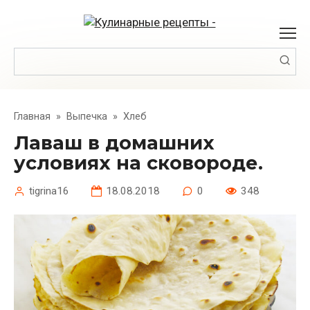
Перейти
к
контенту
Поиск:
Главная
»
Выпечка
»
Хлеб
Лаваш в домашних
условиях на сковороде.
tigrina16
18.08.2018
0
348