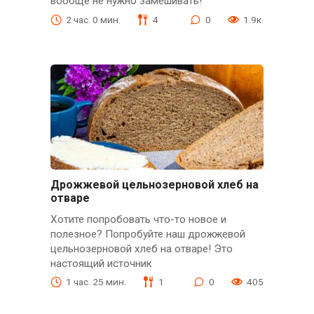
вообще не нужно замешивать!
2 час. 0 мин.
4
0
1.9к.
Дрожжевой цельнозерновой хлеб на
отваре
Хотите попробовать что-то новое и
полезное? Попробуйте наш дрожжевой
цельнозерновой хлеб на отваре! Это
настоящий источник
1 час. 25 мин.
1
0
405