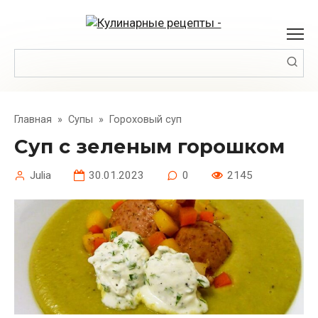
Перейти
к
контенту
Поиск:
Главная
»
Супы
»
Гороховый суп
Суп с зеленым горошком
Julia
30.01.2023
0
2145