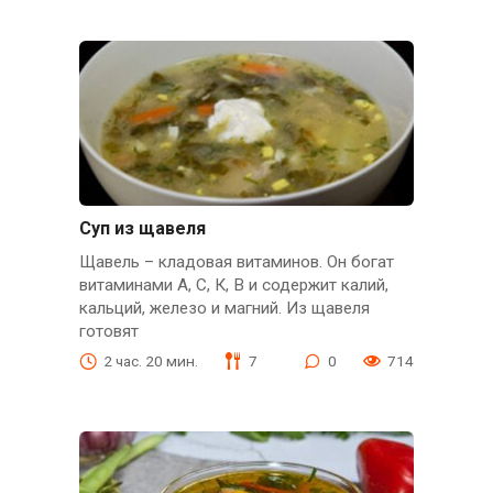
Суп из щавеля
Щавель – кладовая витаминов. Он богат
витаминами А, С, К, В и содержит калий,
кальций, железо и магний. Из щавеля
готовят
2 час. 20 мин.
7
0
714