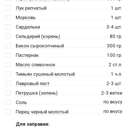
Лук репчатый
1
шт.
Морковь
1
шт.
Сардельки
3-4
шт.
Сельдерей (корень)
80
гр.
Бекон сырокопченый
300
гр.
Пастернак
100
гр.
Масло сливочное
2
ст.л.
Тимьян сушеный молотый
1
ч.л.
Лавровый лист
2-3
шт.
Петрушка (зелень)
2-3
ветки
по вкусу
Соль
по вкусу
Перец черный молотый
Для заправки: