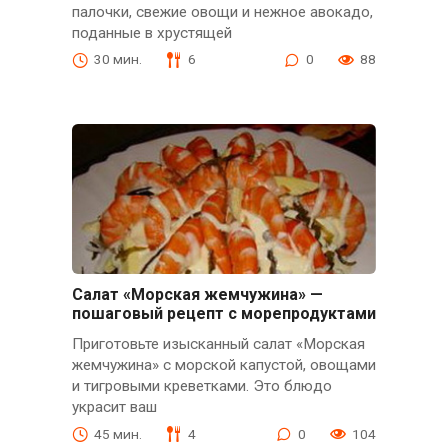
палочки, свежие овощи и нежное авокадо,
поданные в хрустящей
30 мин.
6
0
88
Салат «Морская жемчужина» —
пошаговый рецепт с морепродуктами
Приготовьте изысканный салат «Морская
жемчужина» с морской капустой, овощами
и тигровыми креветками. Это блюдо
украсит ваш
45 мин.
4
0
104