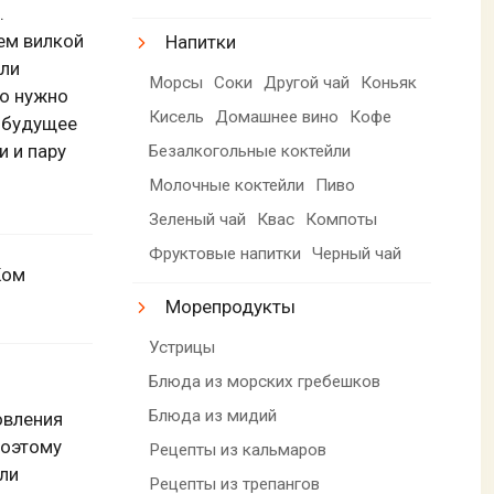
.
аем вилкой
Напитки
или
Морсы
Соки
Другой чай
Коньяк
го нужно
Кисель
Домашнее вино
Кофе
е будущее
и и пару
Безалкогольные коктейли
Молочные коктейли
Пиво
Зеленый чай
Квас
Компоты
Фруктовые напитки
Черный чай
Ком
Морепродукты
Устрицы
Блюда из морских гребешков
Блюда из мидий
овления
поэтому
Рецепты из кальмаров
или
Рецепты из трепангов