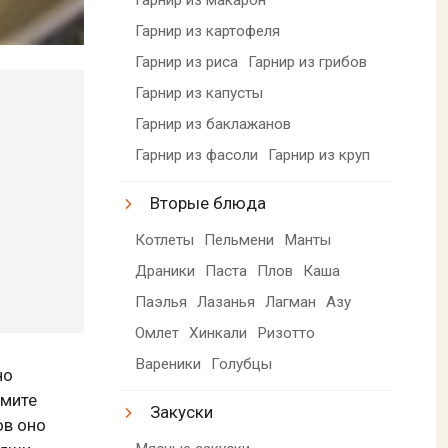
Гарнир из картофеля
Гарнир из риса
Гарнир из грибов
Гарнир из капусты
Гарнир из баклажанов
Гарнир из фасоли
Гарнир из круп
Вторые блюда
Котлеты
Пельмени
Манты
Драники
Паста
Плов
Каша
Паэлья
Лазанья
Лагман
Азу
Омлет
Хинкали
Ризотто
Вареники
Голубцы
но
жмите
Закуски
ов оно