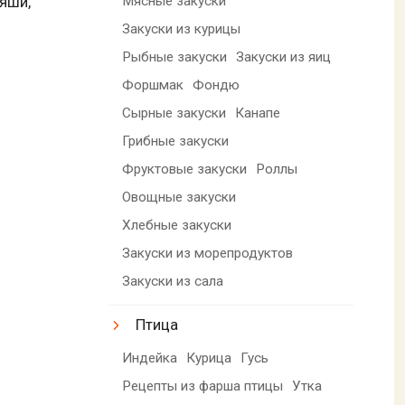
Мясные закуски
ляши,
Закуски из курицы
Рыбные закуски
Закуски из яиц
Форшмак
Фондю
Сырные закуски
Канапе
Грибные закуски
Фруктовые закуски
Роллы
Овощные закуски
Хлебные закуски
Закуски из морепродуктов
Закуски из сала
Птица
Индейка
Курица
Гусь
Рецепты из фарша птицы
Утка