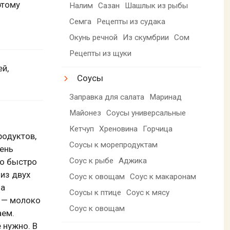
этому
Налим
Сазан
Шашлык из рыбы
Семга
Рецепты из судака
Окунь речной
Из скумбрии
Сом
Рецепты из щуки
й,
Соусы
Заправка для салата
Маринад
Майонез
Соусы универсальные
Кетчуп
Хреновина
Горчица
родуктов,
Соусы к морепродуктам
ень
Соус к рыбе
Аджика
то быстро
из двух
Соус к овощам
Соус к макаронам
на
Соусы к птице
Соус к мясу
у — молоко
Соус к овощам
аем.
 нужно. В