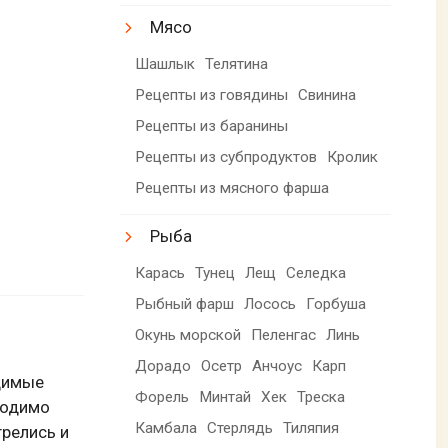
Мясо
Шашлык
Телятина
Рецепты из говядины
Свинина
Рецепты из баранины
Рецепты из субпродуктов
Кролик
Рецепты из мясного фарша
Рыба
Карась
Тунец
Лещ
Селедка
Рыбный фарш
Лосось
Горбуша
Окунь морской
Пеленгас
Линь
Дорадо
Осетр
Анчоус
Карп
одимые
Форель
Минтай
Хек
Треска
ходимо
Камбала
Стерлядь
Тиляпия
грелись и