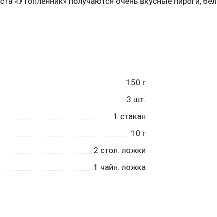
теста «Утопленник» получаются очень вкусные пироги, бе
150
г
3
шт.
1
стакан
10
г
2
стол. ложки
1
чайн. ложка