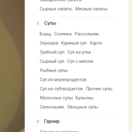
Сырные салаты
Мясные салаты
Супы
Борщ
Солянка
Рассольник
Окрошка
Куриный суп
Харчо
Грибной суп
Суп из утки
Сырный суп
Суп с мясом
Рыбные супы
Суп из морепродуктов
Суп из субпродуктов
Прочие супы
Молочные супы
Бульоны
Свекольник
Овощные супы
Гарнир
Гарнир из макарон