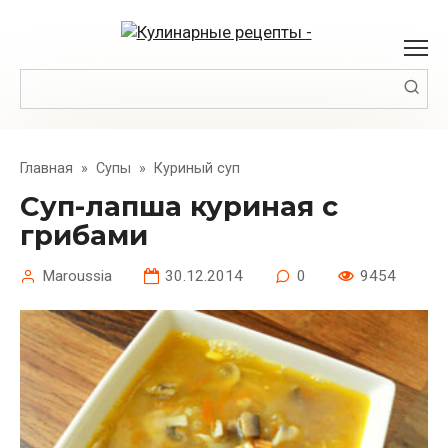
Перейти
к
контенту
Поиск:
Главная
»
Супы
»
Куриный суп
Суп-лапша куриная с
грибами
Maroussia
30.12.2014
0
9454