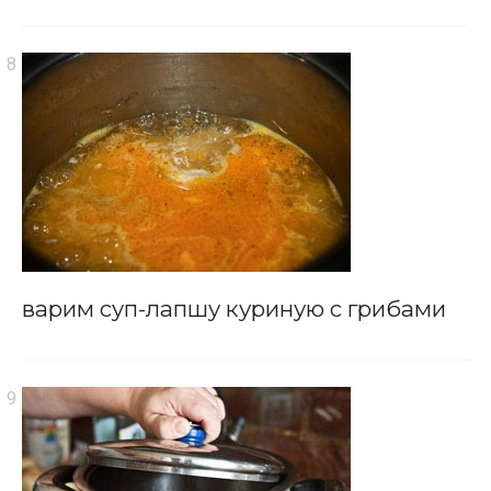
варим суп-лапшу куриную с грибами