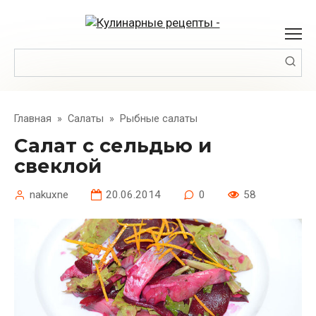
Перейти
к
контенту
Поиск:
Главная
»
Салаты
»
Рыбные салаты
Салат с сельдью и
свеклой
nakuxne
20.06.2014
0
58