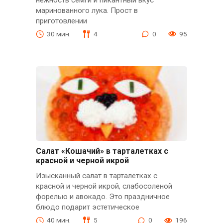
маринованного лука. Прост в
приготовлении
30 мин.
4
0
95
Салат «Кошачий» в тарталетках с
красной и черной икрой
Изысканный салат в тарталетках с
красной и черной икрой, слабосоленой
форелью и авокадо. Это праздничное
блюдо подарит эстетическое
40 мин.
5
0
196