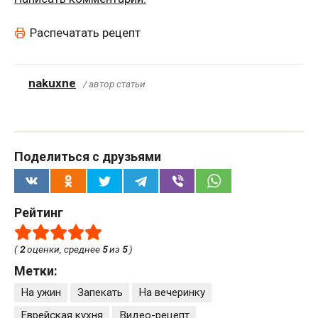
Распечатать рецепт
nakuxne
/ автор статьи
Поделиться с друзьями
Рейтинг
(
2
оценки, среднее
5
из
5
)
Метки:
На ужин
Запекать
На вечеринку
Еврейская кухня
Видео-рецепт