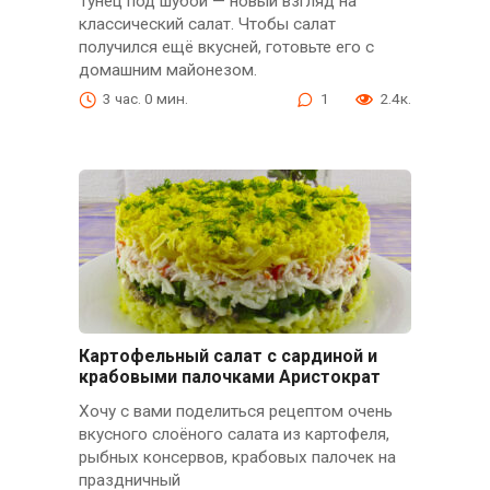
Тунец под шубой — новый взгляд на
классический салат. Чтобы салат
получился ещё вкусней, готовьте его с
домашним майонезом.
3 час. 0 мин.
1
2.4к.
Картофельный салат с сардиной и
крабовыми палочками Аристократ
Хочу с вами поделиться рецептом очень
вкусного слоёного салата из картофеля,
рыбных консервов, крабовых палочек на
праздничный