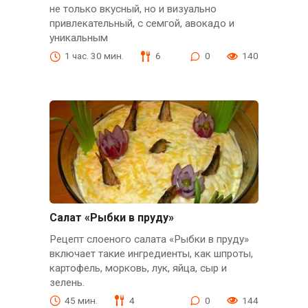
не только вкусный, но и визуально
привлекательный, с семгой, авокадо и
уникальным
1 час. 30 мин.
6
0
140
Салат «Рыбки в пруду»
Рецепт слоеного салата «Рыбки в пруду»
включает такие ингредиенты, как шпроты,
картофель, морковь, лук, яйца, сыр и
зелень.
45 мин.
4
0
144