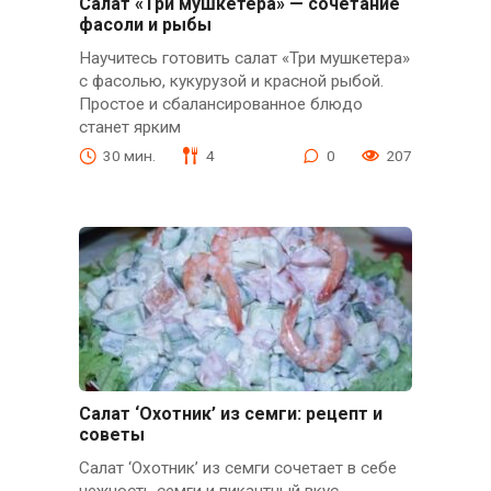
Салат «Три мушкетера» — сочетание
фасоли и рыбы
Научитесь готовить салат «Три мушкетера»
с фасолью, кукурузой и красной рыбой.
Простое и сбалансированное блюдо
станет ярким
30 мин.
4
0
207
Салат ‘Охотник’ из семги: рецепт и
советы
Салат ‘Охотник’ из семги сочетает в себе
нежность семги и пикантный вкус