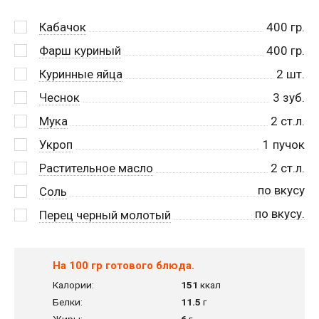
Кабачок
400
гр.
Фарш куриный
400
гр.
Куринные яйца
2
шт.
Чеснок
3
зуб.
Мука
2
ст.л.
Укроп
1
пучок
Растительное масло
2
ст.л.
по вкусу
Соль
по вкусу.
Перец черный молотый
На 100 гр готового блюда.
Калории:
151
ккал
Белки:
11.5
г
Жиры:
6
г