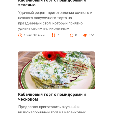
Кабачковый торт с помидорами и
зеленью
Удачный рецепт приготовления сочного и
нежного закусочного торта на
праздничный стол, который приятно
удивит своим великолепным
1 час. 10 мин.
7
0
351
Кабачковый торт с помидорами и
чесноком
Предлагаю приготовить вкусный и
низкокалорийный торт из кабачковых