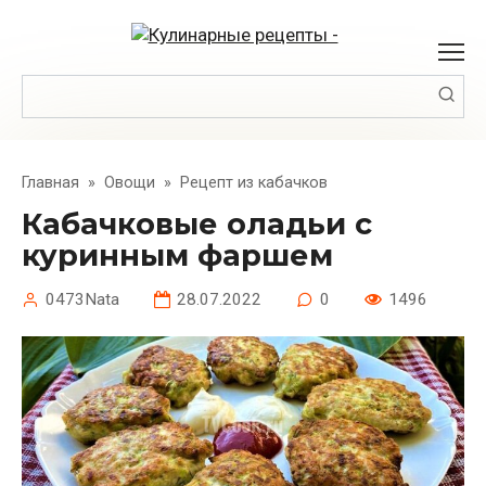
Перейти
к
контенту
Поиск:
Главная
»
Овощи
»
Рецепт из кабачков
Кабачковые оладьи с
куринным фаршем
0473Nata
28.07.2022
0
1496